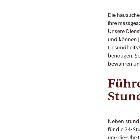
Die häusliche
ihre massges
Unsere Dienst
und können je
Gesundheitsz
benötigen. S
bewahren und
Führe
Stun
Neben stunden
für die 24-S
um-die-Uhr-U