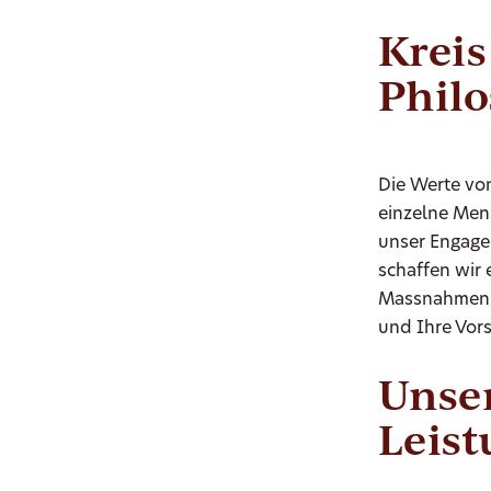
Kreis
Phil
Die Werte von
einzelne Mens
unser Engagem
schaffen wir 
Massnahmen h
und Ihre Vors
Unse
Leist