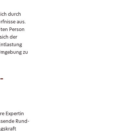
sich durch
fnisse aus.
uten Person
sich der
Entlastung
n Umgebung zu
-
re Expertin
assende Rund-
gskraft