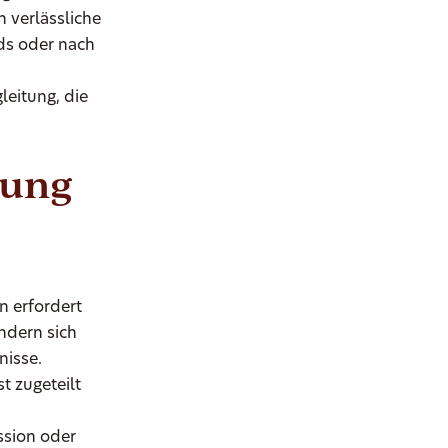
n verlässliche
ds oder nach
leitung, die
uung
 erfordert
ndern sich
nisse.
t zugeteilt
ssion oder