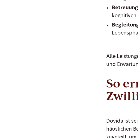
Betreuung
kognitiven
Begleitung
Lebenspha
Alle Leistung
und Erwartun
So er
Zwill
Dovida ist se
häuslichen B
zugeteilt, u