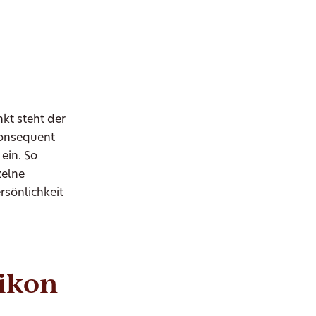
kt steht der
konsequent
ein. So
zelne
rsönlichkeit
likon