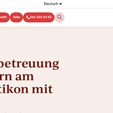
Deutsch
sucht
Jobs
061 855 60 50
betreuung
ern am
tikon mit