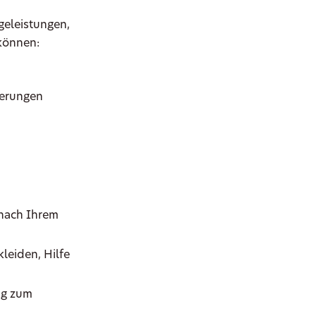
geleistungen,
 können:
nerungen
 nach Ihrem
leiden, Hilfe
ig zum