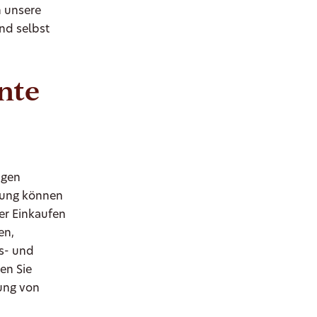
n unsere
nd selbst
nte
ngen
rung können
er Einkaufen
en,
s- und
en Sie
ung von