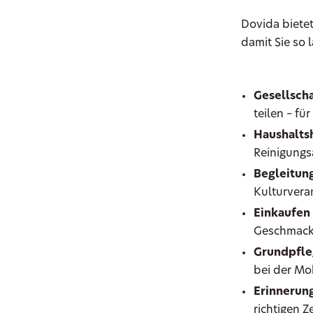
Dovida bietet
damit Sie so
Gesellscha
teilen – fü
Haushaltsh
Reinigungs
Begleitung
Kulturvera
Einkaufen
Geschmac
Grundpfle
bei der Mob
Erinnerun
richtigen 