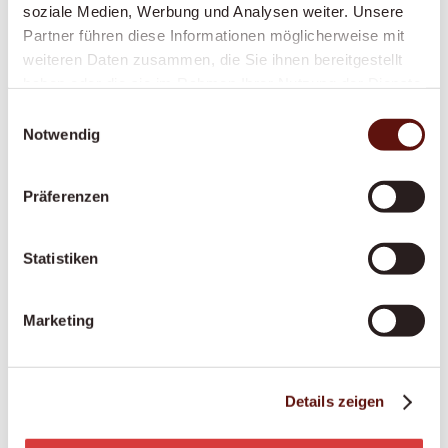
soziale Medien, Werbung und Analysen weiter. Unsere
wird Ihnen eine persönliche Betreuungskraft
Partner führen diese Informationen möglicherweise mit
zugeteilt, so dass Sie immer das gleiche vertraute
weiteren Daten zusammen, die Sie ihnen bereitgestellt
Gesicht sehen. Ihre Betreuerin oder Ihr Betreuer
haben oder die sie im Rahmen Ihrer Nutzung der Dienste
unterstützt Sie bei allen Tätigkeiten, um Ihren Alltag
gesammelt haben.
Einwilligungsauswahl
zu Hause so angenehm und sicher wie möglich zu
Notwendig
gestalten.
Präferenzen
Nehmen Sie Kontakt mit uns auf
Statistiken
Marketing
Warum eine Betreuung
Details zeigen
zu Hause?