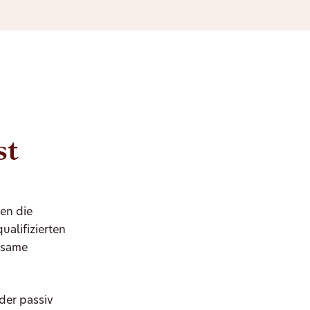
st
en die
ualifizierten
hlsame
der passiv