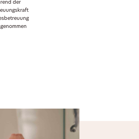
hrend der
reuungskraft
gesbetreuung
ch genommen