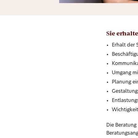
S
ie erhal
Erhalt der
Beschäftig
Kommunikat
Umgang mit
Planung ei
Gestaltun
Entlastung
Wichtigkei
Die Beratung
Beratungsang