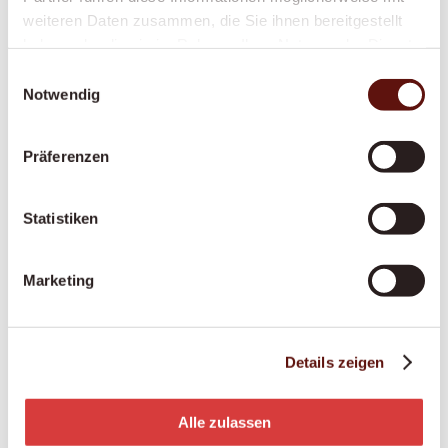
weiteren Daten zusammen, die Sie ihnen bereitgestellt
Anstellung pflegende Angehörige
haben oder die sie im Rahmen Ihrer Nutzung der Dienste
gesammelt haben.
Sie pflegen einen Angehörigen? Wir sichern Sie
Einwilligungsauswahl
Notwendig
finanziell und fachlich ab – mit fairer
Anstellung, Ausbildung und Unterstützung an
365 Tagen.
Präferenzen
Statistiken
Palliative Situationen
Ein würdevoller letzter Lebensabschnitt im
Marketing
vertrauten Zuhause – einfühlsam begleitet, in
enger Zusammenarbeit mit Palliative-Care-
Teams.
Details zeigen
Alle zulassen