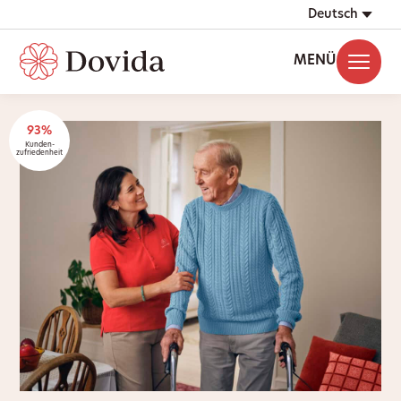
Deutsch
MENÜ
93%
Kunden-
zufriedenheit