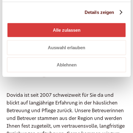
Situation abgestimmt. Ihre Bedürfnisse und
Erwartungen stehen im Mittelpunkt. Wir
Details zeigen
respektieren Ihre Persönlichkeit und unterstützen
Sie dabei, Ihren Alltag nach Ihren Vorstellungen zu
Alle zulassen
gestalten.
So erreichen Sie Dovida
Auswahl erlauben
in Schwenden im
Ablehnen
Diemtigtal
Dovida ist seit 2007 schweizweit für Sie da und
blickt auf langjährige Erfahrung in der häuslichen
Betreuung und Pflege zurück. Unsere Betreuerinnen
und Betreuer stammen aus der Region und werden
Ihnen fest zugeteilt, um vertrauensvolle, langfristige