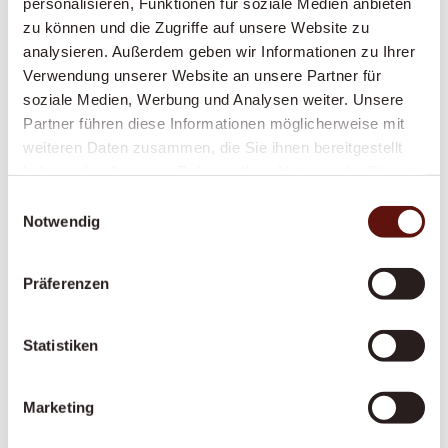
personalisieren, Funktionen für soziale Medien anbieten
gesunde Ernährung nach Ihrem Geschmack
zu können und die Zugriffe auf unsere Website zu
analysieren. Außerdem geben wir Informationen zu Ihrer
Grundpflege:
Unterstützung bei der
Verwendung unserer Website an unsere Partner für
Körperpflege, beim An- und Auskleiden, Hilfe bei
soziale Medien, Werbung und Analysen weiter. Unsere
der Mobilität
Partner führen diese Informationen möglicherweise mit
Erinnerung an Medikamente:
Damit Sie Ihre
weiteren Daten zusammen, die Sie ihnen bereitgestellt
Medikamente zuverlässig zum richtigen Zeitpunkt
haben oder die sie im Rahmen Ihrer Nutzung der Dienste
einnehmen
gesammelt haben.
Einwilligungsauswahl
Betreuung bei Demenz oder Parkinson:
Notwendig
Spezialisierte, einfühlsame Begleitung bei
kognitiven oder motorischen Einschränkungen
Präferenzen
Begleitung in palliativen Situationen:
Würdevolle Begleitung in der letzten
Statistiken
Lebensphase
Marketing
Alle Leistungen werden individuell auf Ihre