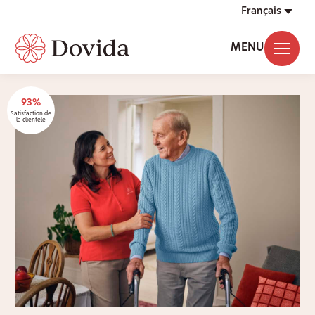
Français
MENU
93%
Satisfaction de
la clientèle