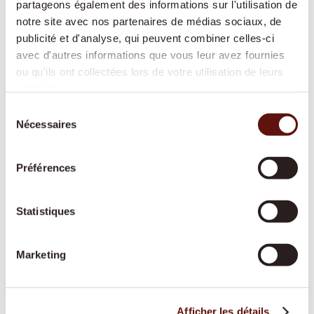
partageons également des informations sur l'utilisation de
notre site avec nos partenaires de médias sociaux, de
publicité et d'analyse, qui peuvent combiner celles-ci
Aide à domicile
avec d'autres informations que vous leur avez fournies
Cuisine, ménage, lessive ou courses : nous
ou qu'ils ont collectées lors de votre utilisation de leurs
vous aidons dans les tâches quotidiennes afin
services.
que votre domicile reste propre, sûr et
Sélection
Nécessaires
agréable.
du
consentement
Préférences
Aide spécialisée démence
Statistiques
Une personne fixe et spécialement formée
apporte structure, sécurité et repères au
quotidien, dans le respect des habitudes de
Marketing
chacun.
Afficher les détails