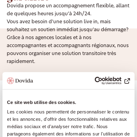
Dovida propose un accompagnement flexible, allant
de quelques heures jusqu’à 24h/24.
Vous avez besoin d’une solution live in, mais
souhaitez un soutien immédiat jusqu’au démarrage?
Grâce à nos agences locales et à nos
accompagnantes et accompagnants régionaux, nous
pouvons organiser une solution transitoire très
rapidement.
Exemple de coûts pour un
accompagnement 24h/24
Ce site web utilise des cookies.
Les cookies nous permettent de personnaliser le contenu
et les annonces, d'offrir des fonctionnalités relatives aux
Montant du service
CHF 8’052
médias sociaux et d'analyser notre trafic. Nous
partageons également des informations sur l'utilisation de
Déduction assurance
CHF 375