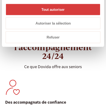
Conseil gratuit avec offre
Tout autoriser
personnalisée
Autoriser la sélection
Ce qui caractérise
Refuser
l’accompagnement
24/24
Ce que Dovida offre aux seniors
Des accompagnats de confiance