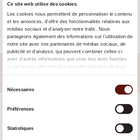
Ce site web utilise des cookies.
Vous êtes la recherche
Les cookies nous permettent de personnaliser le contenu
d’un emploi qui fait la
et les annonces, d'offrir des fonctionnalités relatives aux
différence?
médias sociaux et d'analyser notre trafic. Nous
partageons également des informations sur l'utilisation de
Rejoignez notre équipe de professionnels qui font la
notre site avec nos partenaires de médias sociaux, de
différence dans la vie des personnes dans toute la
publicité et d'analyse, qui peuvent combiner celles-ci
Suisse.
avec d'autres informations que vous leur avez fournies
ou qu'ils ont collectées lors de votre utilisation de leurs
Rejoindre notre équipe
services.
Sélection
Nécessaires
du
consentement
Préférences
Comment ça marche
Statistiques
Étape 1 – Contacter votre agence locale