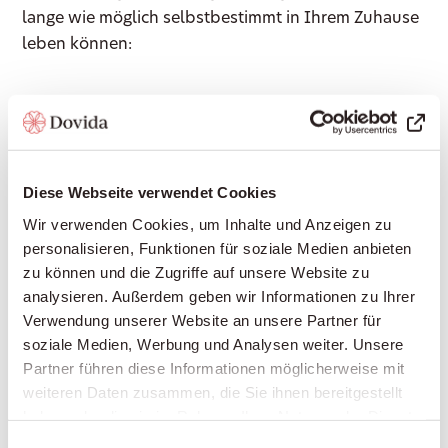
lange wie möglich selbstbestimmt in Ihrem Zuhause
leben können:
Gesellschaft leisten: Gemeinsame Gespräche,
Vorlesen, Spiele, Erinnerungen teilen – für soziale
Teilhabe und gegen Einsamkeit
Diese Webseite verwendet Cookies
Haushaltshilfe: Unterstützung im Haushalt,
Wir verwenden Cookies, um Inhalte und Anzeigen zu
Wäsche waschen, leichte Reinigungsarbeiten
personalisieren, Funktionen für soziale Medien anbieten
Begleitung ausser Haus: Arztbesuche, Einkäufe,
zu können und die Zugriffe auf unsere Website zu
Spaziergänge, Kulturveranstaltungen – immer an
analysieren. Außerdem geben wir Informationen zu Ihrer
Ihrer Seite
Verwendung unserer Website an unsere Partner für
Einkaufen und Mahlzeiten zubereiten: Frische,
soziale Medien, Werbung und Analysen weiter. Unsere
gesunde Ernährung nach Ihrem Geschmack
Partner führen diese Informationen möglicherweise mit
weiteren Daten zusammen, die Sie ihnen bereitgestellt
Grundpflege: Unterstützung bei der Körperpflege,
haben oder die sie im Rahmen Ihrer Nutzung der Dienste
beim An- und Auskleiden, Hilfe bei der Mobilität
gesammelt haben.
Einwilligungsauswahl