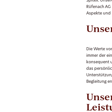
Spitex. Unser
Rüfenach AG 
Aspekte und 
Unser
Die Werte von
immer der ein
konsequent u
das persönlic
Unterstützun
Begleitung er
Unse
Leis