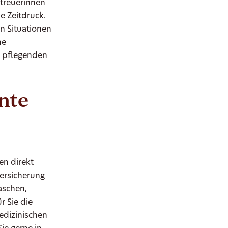
etreuerinnen
e Zeitdruck.
n Situationen
ne
e pflegenden
nte
en direkt
ersicherung
aschen,
r Sie die
edizinischen