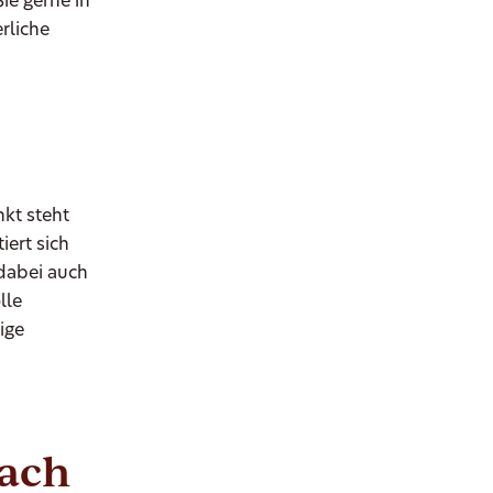
ie gerne in
rliche
nkt steht
iert sich
dabei auch
lle
ige
nach