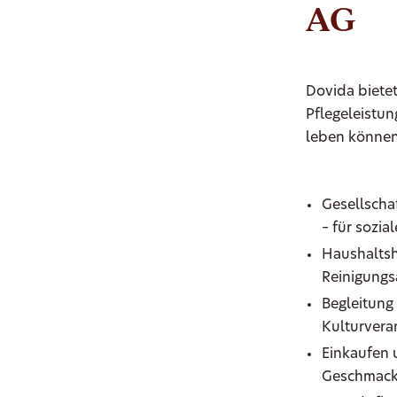
AG
Dovida biete
Pflegeleistun
leben können
Gesellscha
– für sozia
Haushaltsh
Reinigungs
Begleitung
Kulturvera
Einkaufen 
Geschmac