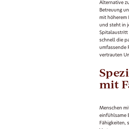
Alternative z
Betreuung un
mit höherem P
und steht in 
Spitalaustrit
schnell die p
umfassende F
vertrauten 
Spez
mit 
Menschen mit
einfühlsame 
Fähigkeiten, 