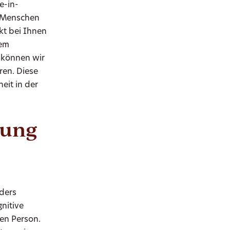
e-in-
r Menschen
kt bei Ihnen
nem
s können wir
ren. Diese
eit in der
uung
ders
nitive
nen Person.