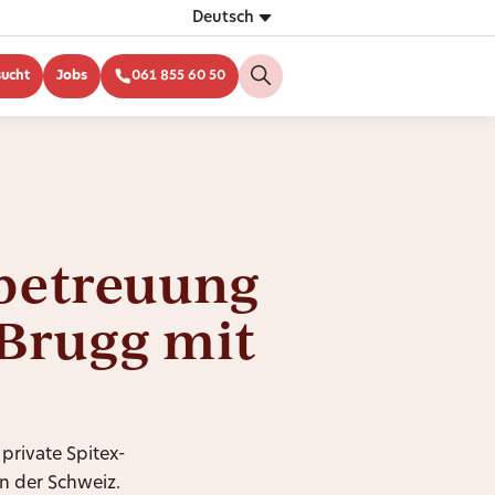
Deutsch
sucht
Jobs
061 855 60 50
betreuung
-Brugg mit
 private Spitex-
n der Schweiz.