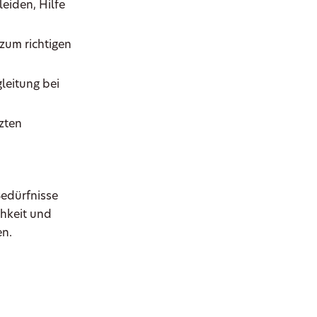
eiden, Hilfe
zum richtigen
leitung bei
tzten
Bedürfnisse
chkeit und
en.