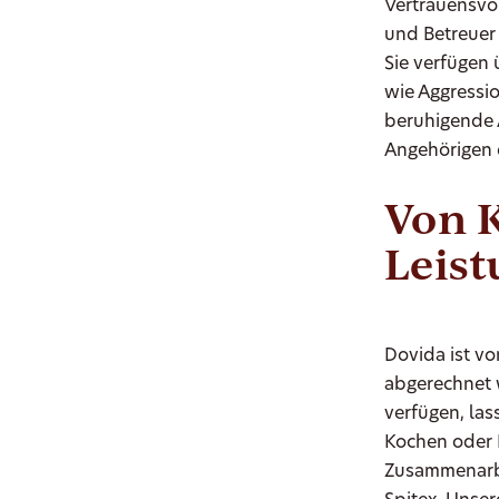
Vertrauensvo
und Betreuer 
Sie verfügen
wie Aggressio
beruhigende 
Angehörigen 
Von 
Leis
Dovida ist v
abgerechnet 
verfügen, las
Kochen oder 
Zusammenarbe