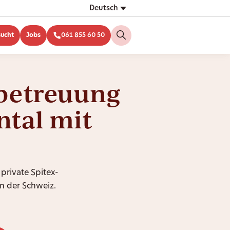
Deutsch
sucht
Jobs
061 855 60 50
betreuung
tal mit
 private Spitex-
n der Schweiz.