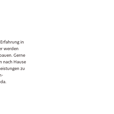
 Erfahrung in
uer werden
ubauen. Gerne
en nach Hause
leistungen zu
n-
 da.