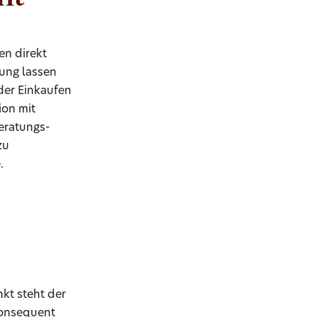
en direkt
ung lassen
der Einkaufen
ion mit
eratungs-
zu
.
kt steht der
konsequent