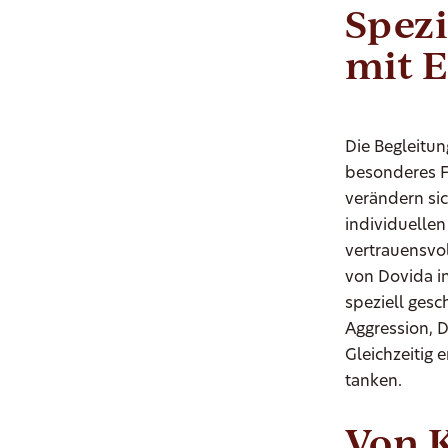
Spez
mit 
Die Begleitu
besonderes F
verändern sic
individuellen
vertrauensvo
von Dovida in
speziell ges
Aggression, 
Gleichzeitig 
tanken.
Von 