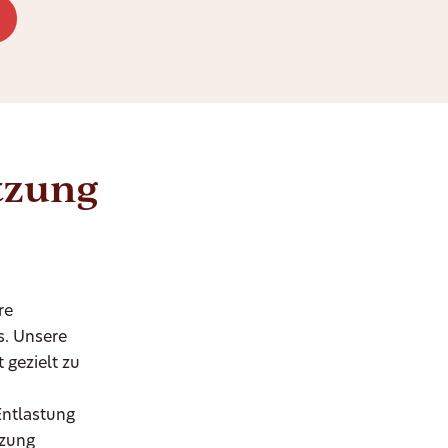
ützung
re
s. Unsere
 gezielt zu
Entlastung
tzung