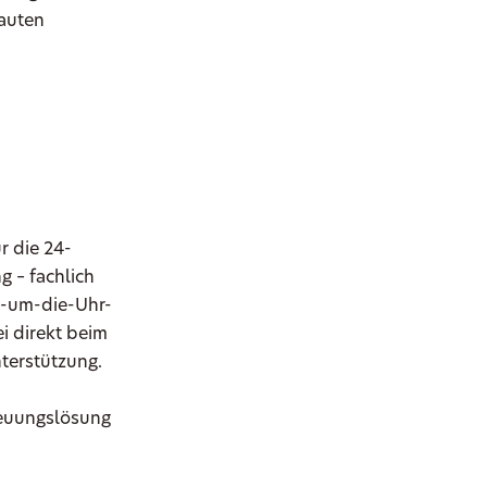
rauten
r die 24-
 – fachlich
d-um-die-Uhr-
i direkt beim
nterstützung.
reuungslösung