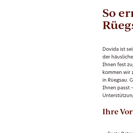
So er
Rüeg
Dovida ist se
der häuslich
Ihnen fest zu
kommen wir z
in Rüegsau. G
Ihnen passt 
Unterstützung
Ihre Vor