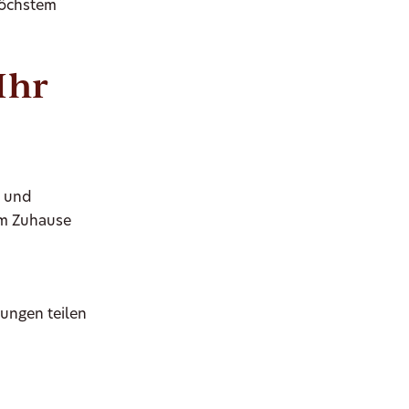
höchstem
Ihr
- und
em Zuhause
rungen teilen