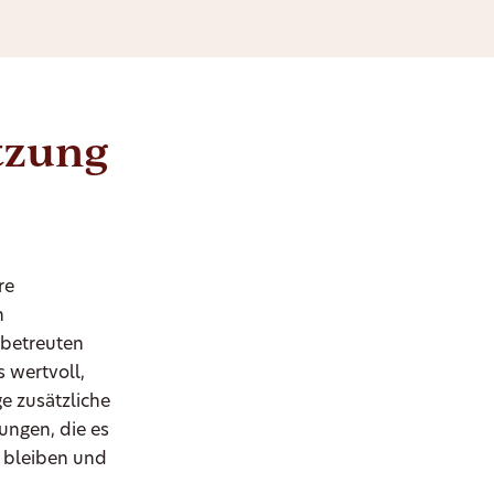
ützung
re
n
 betreuten
 wertvoll,
e zusätzliche
ungen, die es
u bleiben und