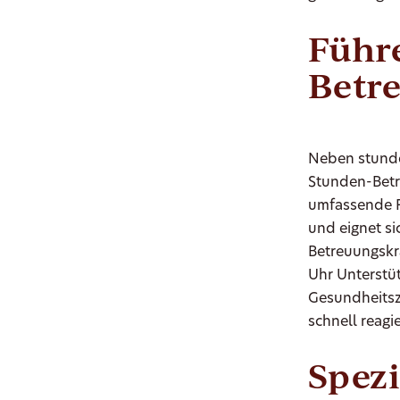
Führe
Betre
Neben stunde
Stunden-Betre
umfassende Fo
und eignet si
Betreuungskra
Uhr Unterstüt
Gesundheitszu
schnell reag
Spezi