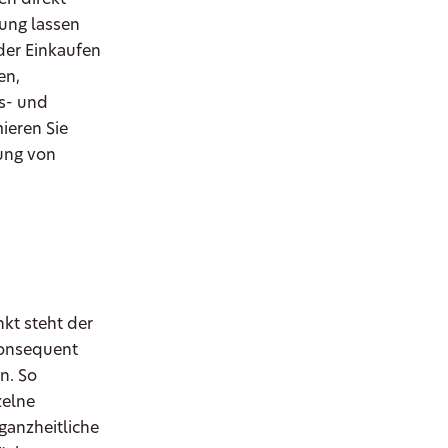
en direkt
ung lassen
der Einkaufen
en,
s- und
ieren Sie
ung von
kt steht der
konsequent
n. So
zelne
ganzheitliche