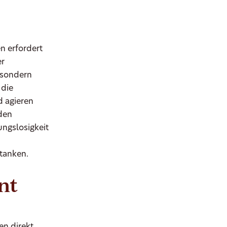
n erfordert
er
 sondern
 die
d agieren
nden
ungslosigkeit
 tanken.
nt