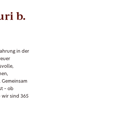
ri b.
fahrung in der
reuer
volle,
hen,
n. Gemeinsam
st – ob
wir sind 365