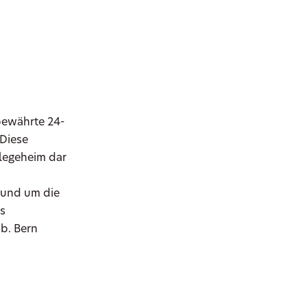
bewährte 24-
 Diese
flegeheim dar
 rund um die
es
b. Bern