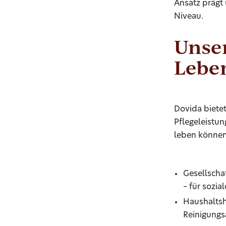
Ansatz prägt 
Niveau.
Unser
Lebe
Dovida biete
Pflegeleistun
leben können
Gesellscha
– für sozia
Haushaltsh
Reinigungs