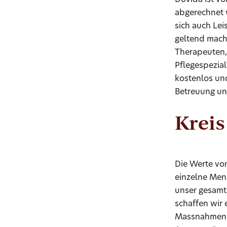
Dovida ist v
abgerechnet 
sich auch Le
geltend mach
Therapeuten,
Pflegespezia
kostenlos un
Betreuung un
Kreis
Die Werte von
einzelne Mens
unser gesamt
schaffen wir 
Massnahmen h