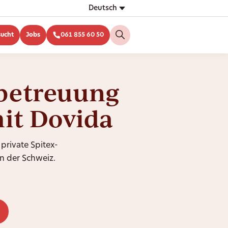
Deutsch
sucht
Jobs
061 855 60 50
betreuung
mit Dovida
 private Spitex-
n der Schweiz.