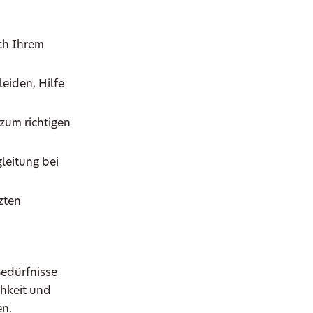
ch Ihrem
eiden, Hilfe
zum richtigen
leitung bei
zten
Bedürfnisse
chkeit und
en.