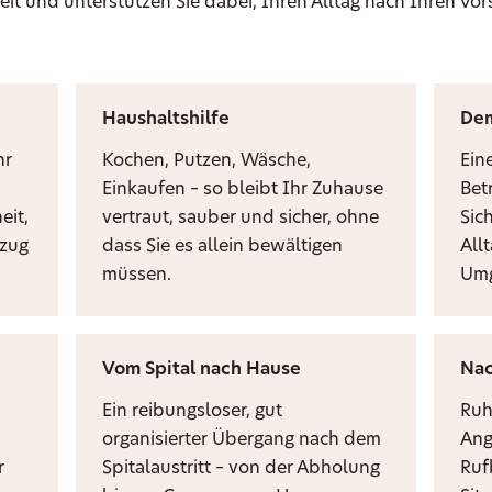
eit und unterstützen Sie dabei, Ihren Alltag nach Ihren Vor
Haushaltshilfe
De
hr
Kochen, Putzen, Wäsche,
Ein
Einkaufen – so bleibt Ihr Zuhause
Bet
eit,
vertraut, sauber und sicher, ohne
Sic
mzug
dass Sie es allein bewältigen
Allt
müssen.
Umg
Vom Spital nach Hause
Nac
Ein reibungsloser, gut
Ruh
organisierter Übergang nach dem
Ang
r
Spitalaustritt – von der Abholung
Ruf