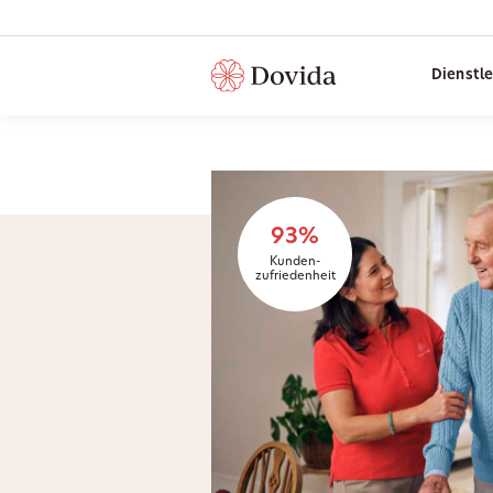
Dienstl
93%
Kunden-
zufriedenheit