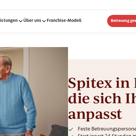
eistungen
Über uns
Franchise-Modell
Betreuung ge
Spitex in
die sich 
anpasst
Feste Betreuungspersone