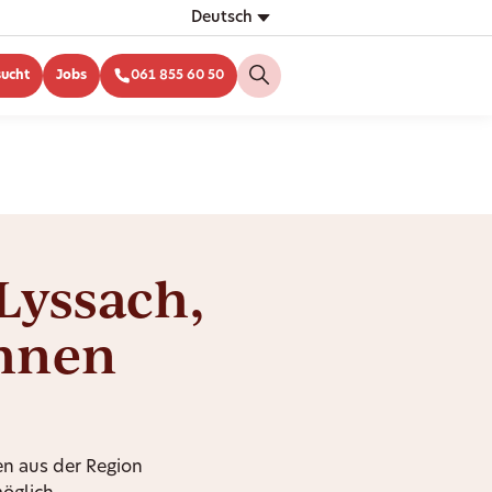
Deutsch
sucht
Jobs
061 855 60 50
 Lyssach,
Ihnen
n aus der Region