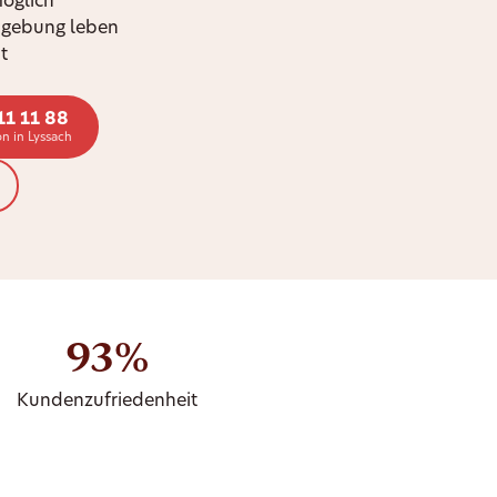
möglich
mgebung leben
t
11 11 88
n in Lyssach
93%
Kundenzufriedenheit