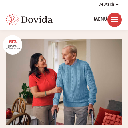
Deutsch
MENÜ
93%
Kunden-
zufriedenheit