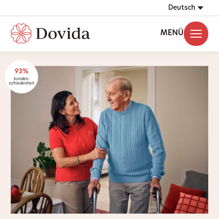
Deutsch
MENÜ
93%
Kunden-
zufriedenheit