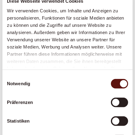
Diese Webseite verwendet Cookies
Wir verwenden Cookies, um Inhalte und Anzeigen zu
Demenzbetreuung
personalisieren, Funktionen für soziale Medien anbieten
Eine feste, geduldige Betreuungsperson, die
zu können und die Zugriffe auf unsere Website zu
Struktur, Sicherheit und Vertrautheit in den
analysieren. Außerdem geben wir Informationen zu Ihrer
Alltag bringt – speziell geschult im Umgang
Verwendung unserer Website an unsere Partner für
soziale Medien, Werbung und Analysen weiter. Unsere
mit Demenz.
Partner führen diese Informationen möglicherweise mit
weiteren Daten zusammen, die Sie ihnen bereitgestellt
haben oder die sie im Rahmen Ihrer Nutzung der Dienste
Alltagsbegleitung
gesammelt haben.
Einwilligungsauswahl
Notwendig
Gesellschaft, Struktur und ein vertrautes
Gesicht im Alltag – gegen Einsamkeit und für
mehr Lebensqualität zu Hause.
Präferenzen
Statistiken
Vom Spital nach Hause