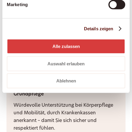
Ein reibungsloser, gut organisierter Übergang
Marketing
nach dem Spitalaustritt – von der Abholung
bis zur Genesung zu Hause.
Details zeigen
Nachtdienste
Alle zulassen
Ruhige Nächte für Sie und Ihre Angehörigen –
durch Rufbereitschaft oder aktive Sitzwache,
Auswahl erlauben
ganz nach Bedarf.
Ablehnen
Grundpflege
Würdevolle Unterstützung bei Körperpflege
und Mobilität, durch Krankenkassen
anerkannt – damit Sie sich sicher und
respektiert fühlen.