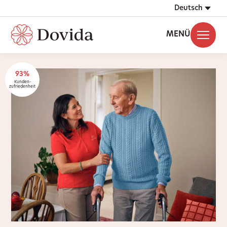
Deutsch
MENÜ
93%
Kunden-
zufriedenheit