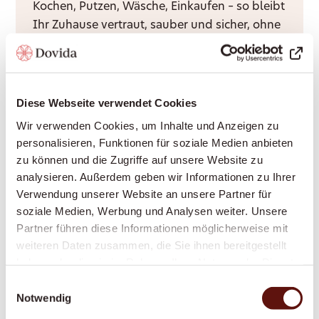
Kochen, Putzen, Wäsche, Einkaufen – so bleibt
Ihr Zuhause vertraut, sauber und sicher, ohne
dass Sie es allein bewältigen müssen.
Diese Webseite verwendet Cookies
Demenzbetreuung
Wir verwenden Cookies, um Inhalte und Anzeigen zu
Eine feste, geduldige Betreuungsperson, die
personalisieren, Funktionen für soziale Medien anbieten
Struktur, Sicherheit und Vertrautheit in den
zu können und die Zugriffe auf unsere Website zu
Alltag bringt – speziell geschult im Umgang
analysieren. Außerdem geben wir Informationen zu Ihrer
mit Demenz.
Verwendung unserer Website an unsere Partner für
soziale Medien, Werbung und Analysen weiter. Unsere
Partner führen diese Informationen möglicherweise mit
weiteren Daten zusammen, die Sie ihnen bereitgestellt
Alltagsbegleitung
haben oder die sie im Rahmen Ihrer Nutzung der Dienste
Gesellschaft, Struktur und ein vertrautes
gesammelt haben.
Einwilligungsauswahl
Gesicht im Alltag – gegen Einsamkeit und für
Notwendig
mehr Lebensqualität zu Hause.