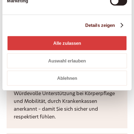
Marketing
bis zur Genesung zu Hause.
Details zeigen
Nachtdienste
Ruhige Nächte für Sie und Ihre Angehörigen –
Alle zulassen
durch Rufbereitschaft oder aktive Sitzwache,
ganz nach Bedarf.
Auswahl erlauben
Ablehnen
Grundpflege
Würdevolle Unterstützung bei Körperpflege
und Mobilität, durch Krankenkassen
anerkannt – damit Sie sich sicher und
respektiert fühlen.