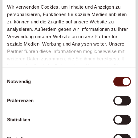
Wir verwenden Cookies, um Inhalte und Anzeigen zu
Eine feste, geduldige Betreuungsperson, die
personalisieren, Funktionen für soziale Medien anbieten
Struktur, Sicherheit und Vertrautheit in den
zu können und die Zugriffe auf unsere Website zu
Alltag bringt – speziell geschult im Umgang
analysieren. Außerdem geben wir Informationen zu Ihrer
mit Demenz.
Verwendung unserer Website an unsere Partner für
soziale Medien, Werbung und Analysen weiter. Unsere
Partner führen diese Informationen möglicherweise mit
weiteren Daten zusammen, die Sie ihnen bereitgestellt
Alltagsbegleitung
haben oder die sie im Rahmen Ihrer Nutzung der Dienste
Gesellschaft, Struktur und ein vertrautes
gesammelt haben.
Einwilligungsauswahl
Gesicht im Alltag – gegen Einsamkeit und für
Notwendig
mehr Lebensqualität zu Hause.
Präferenzen
Vom Spital nach Hause
Statistiken
Ein reibungsloser, gut organisierter Übergang
nach dem Spitalaustritt – von der Abholung