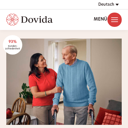
Deutsch
MENÜ
93%
Kunden-
zufriedenheit