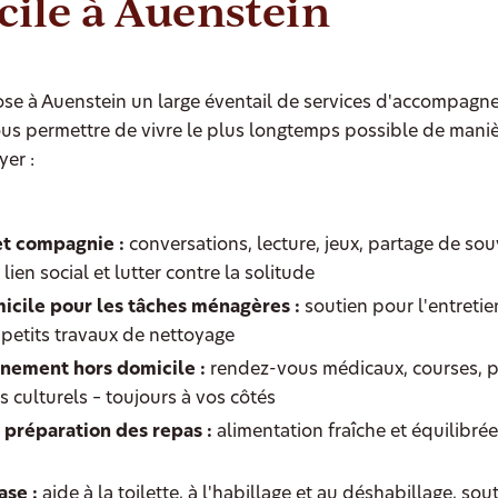
ile à Auenstein
se à Auenstein un large éventail de services d'accompagn
ous permettre de vivre le plus longtemps possible de man
yer :
et compagnie :
conversations, lecture, jeux, partage de sou
 lien social et lutter contre la solitude
icile pour les tâches ménagères :
soutien pour l'entretien
s petits travaux de nettoyage
ement hors domicile :
rendez-vous médicaux, courses, 
 culturels – toujours à vos côtés
 préparation des repas :
alimentation fraîche et équilibré
ase :
aide à la toilette, à l'habillage et au déshabillage, sout