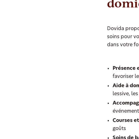
domic
Dovida propo
soins pour v
dans votre fo
Présence 
favoriser le
Aide à dom
lessive, le
Accompagn
événements
Courses et
goûts
Soins de b