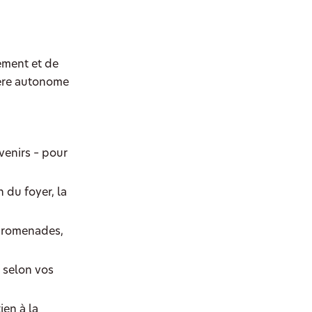
ement et de
ière autonome
venirs – pour
 du foyer, la
promenades,
e selon vos
ien à la