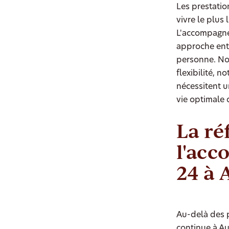
Les prestatio
vivre le plus
L'accompagne
approche ent
personne. Nou
flexibilité, 
nécessitent u
vie optimale 
La ré
l'ac
24 à 
Au-delà des p
continue à A