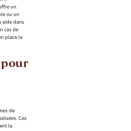
offre un
nte ou un
n aide dans
en cas de
n place la
.
 pour
rmes de
alisées. Ces
ent la