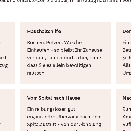
eit und unterstützen Sie dabei, Ihren Alltag nach Ihren Vor
Haushaltshilfe
De
hr
Kochen, Putzen, Wäsche,
Ein
Einkaufen – so bleibt Ihr Zuhause
Bet
eit,
vertraut, sauber und sicher, ohne
Sic
mzug
dass Sie es allein bewältigen
Allt
müssen.
Umg
Vom Spital nach Hause
Nac
Ein reibungsloser, gut
Ruh
organisierter Übergang nach dem
Ang
r
Spitalaustritt – von der Abholung
Ruf