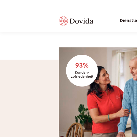
Dienstl
93%
Kunden-
zufriedenheit