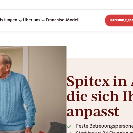
eistungen
Über uns
Franchise-Modell
Betreuung ge
Spitex in
die sich 
anpasst
Feste Betreuungspersone