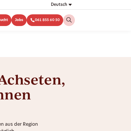
Deutsch
sucht
Jobs
061 855 60 50
 Achseten,
Ihnen
n aus der Region