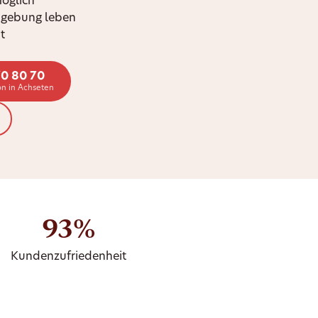
möglich
mgebung leben
t
70 80 70
on in Achseten
93%
Kundenzufriedenheit