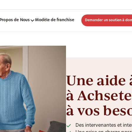
Propos de Nous
Modèle de franchise
Demander un soutien à dom
Une aide 
à Achsete
à vos bes
Des intervenantes et inte