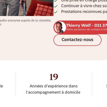
Une prise en charge poss
Continuer à vivre chez s
Prestations reconnues pa
quête anonyme auprès de la clientèle,
e.
Thierry Wolf - 031 3
Votre personne de contact à A
Contactez-nous
19
de
Années d’expérience dans
l’accompagnement à domicile