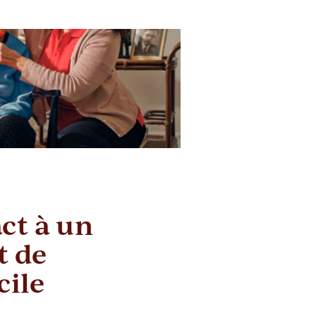
ct à un
 de
cile