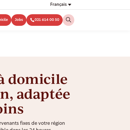
Français
icile
Jobs
021 614 00 50
à domicile
n, adaptée
oins
rvenants fixes de votre région