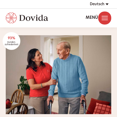
Deutsch
MENÜ
93%
Kunden-
zufriedenheit