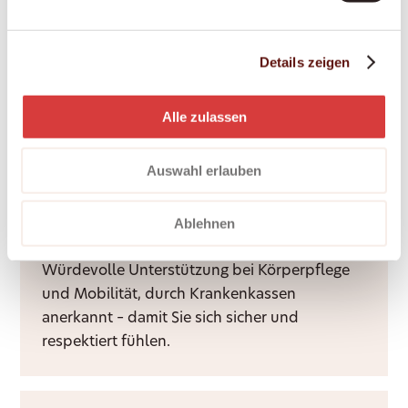
Details zeigen
Nachtdienste
Ruhige Nächte für Sie und Ihre Angehörigen –
Alle zulassen
durch Rufbereitschaft oder aktive Sitzwache,
ganz nach Bedarf.
Auswahl erlauben
Ablehnen
Grundpflege
Würdevolle Unterstützung bei Körperpflege
und Mobilität, durch Krankenkassen
anerkannt – damit Sie sich sicher und
respektiert fühlen.