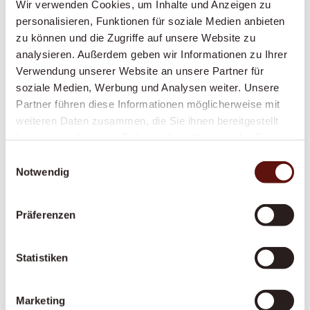
Wir verwenden Cookies, um Inhalte und Anzeigen zu
Eine feste, geduldige Betreuungsperson, die
personalisieren, Funktionen für soziale Medien anbieten
Struktur, Sicherheit und Vertrautheit in den
zu können und die Zugriffe auf unsere Website zu
Alltag bringt – speziell geschult im Umgang
analysieren. Außerdem geben wir Informationen zu Ihrer
mit Demenz.
Verwendung unserer Website an unsere Partner für
soziale Medien, Werbung und Analysen weiter. Unsere
Partner führen diese Informationen möglicherweise mit
weiteren Daten zusammen, die Sie ihnen bereitgestellt
Alltagsbegleitung
haben oder die sie im Rahmen Ihrer Nutzung der Dienste
Gesellschaft, Struktur und ein vertrautes
gesammelt haben.
Einwilligungsauswahl
Gesicht im Alltag – gegen Einsamkeit und für
Notwendig
mehr Lebensqualität zu Hause.
Präferenzen
Vom Spital nach Hause
Statistiken
Ein reibungsloser, gut organisierter Übergang
nach dem Spitalaustritt – von der Abholung
Marketing
bis zur Genesung zu Hause.