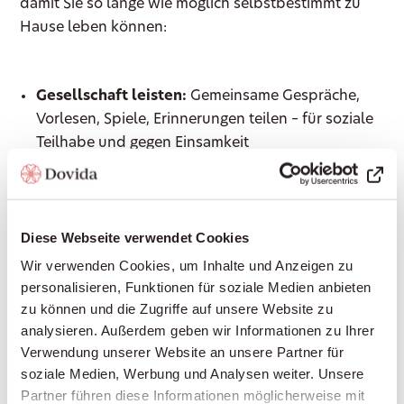
damit Sie so lange wie möglich selbstbestimmt zu
Hause leben können:
Gesellschaft leisten:
Gemeinsame Gespräche,
Vorlesen, Spiele, Erinnerungen teilen – für soziale
Teilhabe und gegen Einsamkeit
Haushaltshilfe:
Unterstützung im Haushalt,
Wäsche waschen, leichte Reinigungsarbeiten
Begleitung ausser Haus:
Arztbesuche, Einkäufe,
Diese Webseite verwendet Cookies
Spaziergänge, Kulturveranstaltungen – immer an
Wir verwenden Cookies, um Inhalte und Anzeigen zu
Ihrer Seite
personalisieren, Funktionen für soziale Medien anbieten
Einkaufen und Mahlzeiten zubereiten:
Frische,
zu können und die Zugriffe auf unsere Website zu
gesunde Ernährung nach Ihrem Geschmack
analysieren. Außerdem geben wir Informationen zu Ihrer
Grundpflege:
Unterstützung bei der
Verwendung unserer Website an unsere Partner für
Körperpflege, beim An- und Auskleiden, Hilfe bei
soziale Medien, Werbung und Analysen weiter. Unsere
der Mobilität
Partner führen diese Informationen möglicherweise mit