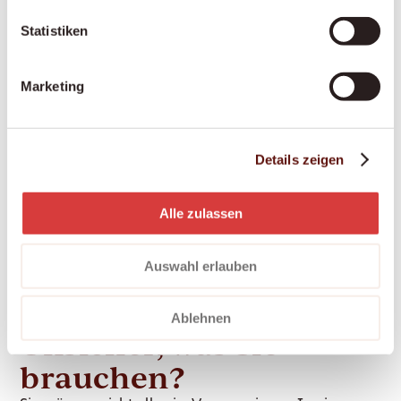
365 Tagen.
Statistiken
Marketing
Palliative Situationen
Ein würdevoller letzter Lebensabschnitt im
vertrauten Zuhause – einfühlsam begleitet, in
Details zeigen
enger Zusammenarbeit mit Palliative-Care-
Teams.
Alle zulassen
Auswahl erlauben
Ablehnen
Unsicher, was Sie
brauchen?