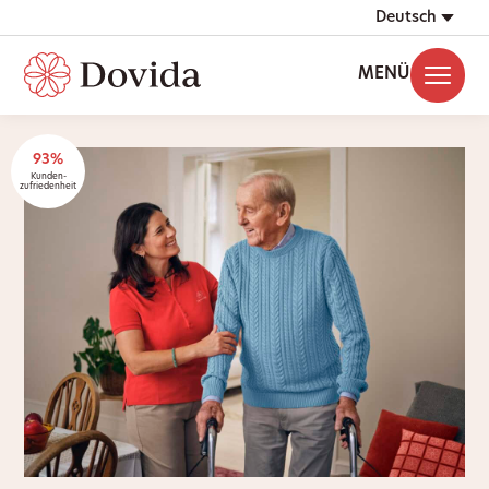
Deutsch
MENÜ
93%
Kunden-
zufriedenheit