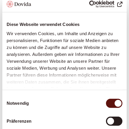
Ruhige Nächte für Sie und Ihre Angehörigen –
durch Rufbereitschaft oder aktive Sitzwache,
ganz nach Bedarf.
Diese Webseite verwendet Cookies
Wir verwenden Cookies, um Inhalte und Anzeigen zu
personalisieren, Funktionen für soziale Medien anbieten
Grundpflege
zu können und die Zugriffe auf unsere Website zu
Würdevolle Unterstützung bei Körperpflege
analysieren. Außerdem geben wir Informationen zu Ihrer
und Mobilität, durch Krankenkassen
Verwendung unserer Website an unsere Partner für
anerkannt – damit Sie sich sicher und
soziale Medien, Werbung und Analysen weiter. Unsere
Partner führen diese Informationen möglicherweise mit
respektiert fühlen.
weiteren Daten zusammen, die Sie ihnen bereitgestellt
haben oder die sie im Rahmen Ihrer Nutzung der Dienste
gesammelt haben.
Einwilligungsauswahl
Anstellung pflegende Angehörige
Notwendig
Sie pflegen einen Angehörigen? Wir sichern Sie
finanziell und fachlich ab – mit fairer
Präferenzen
Anstellung, Ausbildung und Unterstützung an