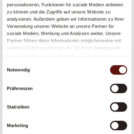
Reinigungsarbeiten
personalisieren, Funktionen für soziale Medien anbieten
Begleitung ausser Haus:
Arztbesuche, Einkäufe,
zu können und die Zugriffe auf unsere Website zu
Spaziergänge, Kulturveranstaltungen – wir sind an
analysieren. Außerdem geben wir Informationen zu Ihrer
Ihrer Seite
Verwendung unserer Website an unsere Partner für
soziale Medien, Werbung und Analysen weiter. Unsere
Einkaufen und Mahlzeiten zubereiten:
Frische,
Partner führen diese Informationen möglicherweise mit
gesunde Ernährung ganz nach Ihrem Geschmack
weiteren Daten zusammen, die Sie ihnen bereitgestellt
Grundpflege:
Hilfe bei der Körperpflege, beim
haben oder die sie im Rahmen Ihrer Nutzung der Dienste
An- und Auskleiden, Unterstützung bei der
gesammelt haben.
Einwilligungsauswahl
Mobilität
Notwendig
Erinnerung an Medikamente:
Damit Sie Ihre
Medikamente zuverlässig und zum richtigen
Präferenzen
Zeitpunkt einnehmen
Betreuung bei Demenz oder Parkinson:
Statistiken
Spezialisierte, einfühlsame Begleitung bei
kognitiven oder motorischen Einschränkungen
Begleitung in palliativen Situationen:
Marketing
Würdevolle Begleitung in der letzten