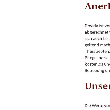
Aner
Dovida ist v
abgerechnet 
sich auch Le
geltend mach
Therapeuten,
Pflegespezia
kostenlos un
Betreuung un
Unser
Die Werte von