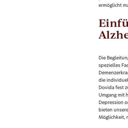
ermöglicht ma
Einf
Alzh
Die Begleitu
spezielles F
Demenzerkrank
die individu
Dovida fest z
Umgang mit h
Depression od
bieten unser
Möglichkeit, 