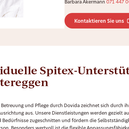
Barbara Akermann
071 447 0
Kontaktieren Sie uns
iduelle Spitex-Unterst
ntereggen
 Betreuung und Pflege durch Dovida zeichnet sich durch ih
Ausrichtung aus. Unsere Dienstleistungen werden gezielt a
Bedürfnisse zugeschnitten und fördern die Selbstständigk
son. Besonders wertvoll ist die flexible Anpassungsfähigke