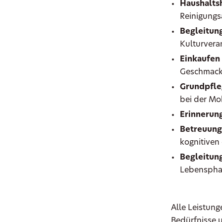
Haushaltsh
Reinigungs
Begleitung
Kulturvera
Einkaufen
Geschmac
Grundpfle
bei der Mob
Erinnerun
Betreuung
kognitiven
Begleitung
Lebenspha
Alle Leistung
Bedürfnisse 