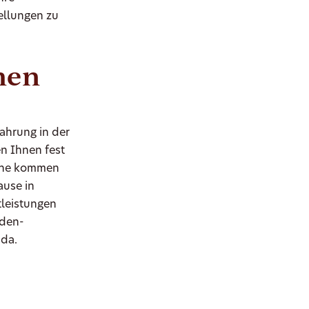
tellungen zu
hen
fahrung in der
n Ihnen fest
erne kommen
ause in
tleistungen
nden-
 da.