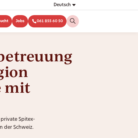
Deutsch
sucht
Jobs
061 855 60 50
betreuung
gion
 mit
 private Spitex-
n der Schweiz.