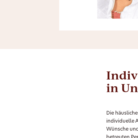
Indiv
in U
Die häusliche
individuelle 
Wünsche und 
betreuten Per