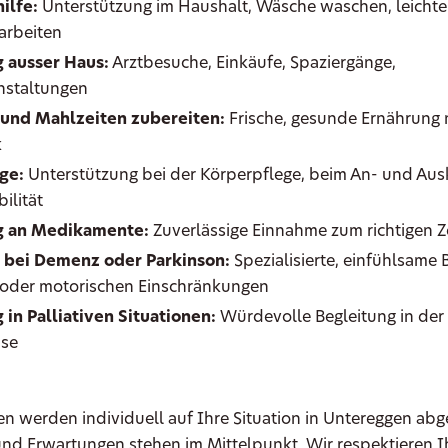
ilfe:
Unterstützung im Haushalt, Wäsche waschen, leichte
arbeiten
 ausser Haus:
Arztbesuche, Einkäufe, Spaziergänge,
nstaltungen
 und Mahlzeiten zubereiten:
Frische, gesunde Ernährung
k
ge:
Unterstützung bei der Körperpflege, beim An- und Ausk
ilität
g an Medikamente:
Zuverlässige Einnahme zum richtigen Z
 bei Demenz oder Parkinson:
Spezialisierte, einfühlsame 
 oder motorischen Einschränkungen
 in Palliativen Situationen:
Würdevolle Begleitung in der 
se
en werden individuell auf Ihre Situation in Untereggen abg
und Erwartungen stehen im Mittelpunkt. Wir respektieren I