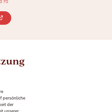
0 70
ützung
re
uf persönliche
eit der
it unserer