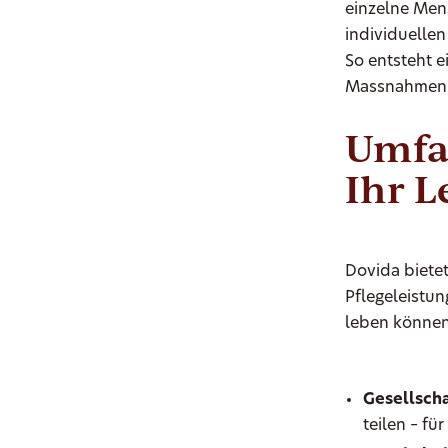
einzelne Men
individuellen
So entsteht e
Massnahmen h
Umfas
Ihr L
Dovida biete
Pflegeleistun
leben können
Gesellscha
teilen – fü