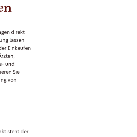
en
gen direkt
ung lassen
der Einkaufen
rzten,
s- und
eren Sie
ung von
kt steht der