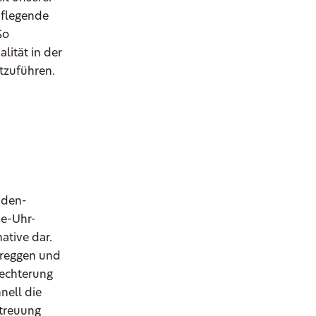
pflegende
So
lität in der
tzuführen.
nden-
ie-Uhr-
ative dar.
ereggen und
hlechterung
nell die
etreuung