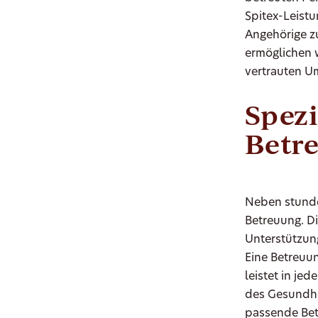
Spitex-Leist
Angehörige z
ermöglichen w
vertrauten U
Spezi
Betr
Neben stunde
Betreuung. D
Unterstützung
Eine Betreuu
leistet in je
des Gesundhei
passende Bet