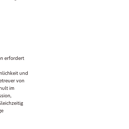
n erfordert
nlichkeit und
etreuer von
hult im
sion,
leichzeitig
ge