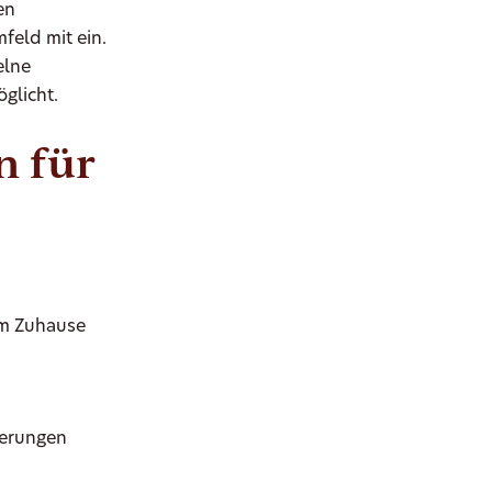
en
feld mit ein.
elne
glicht.
n für
em Zuhause
nerungen