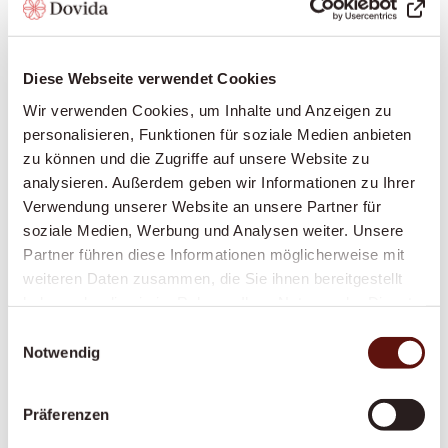
Diese Webseite verwendet Cookies
Demenzbetreuung
Wir verwenden Cookies, um Inhalte und Anzeigen zu
Eine feste, geduldige Betreuungsperson, die
personalisieren, Funktionen für soziale Medien anbieten
Struktur, Sicherheit und Vertrautheit in den
zu können und die Zugriffe auf unsere Website zu
Alltag bringt – speziell geschult im Umgang
analysieren. Außerdem geben wir Informationen zu Ihrer
mit Demenz.
Verwendung unserer Website an unsere Partner für
soziale Medien, Werbung und Analysen weiter. Unsere
Partner führen diese Informationen möglicherweise mit
weiteren Daten zusammen, die Sie ihnen bereitgestellt
Alltagsbegleitung
haben oder die sie im Rahmen Ihrer Nutzung der Dienste
Gesellschaft, Struktur und ein vertrautes
gesammelt haben.
Einwilligungsauswahl
Gesicht im Alltag – gegen Einsamkeit und für
Notwendig
mehr Lebensqualität zu Hause.
Präferenzen