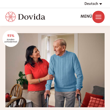
Deutsch
MENÜ
93%
Kunden-
zufriedenheit