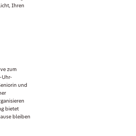
icht, Ihren
tive zum
-Uhr-
Seniorin und
ner
rganisieren
g bietet
Hause bleiben