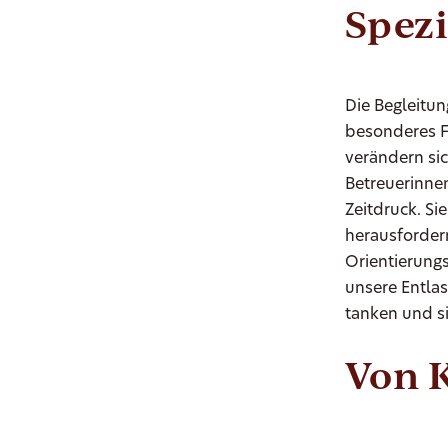
Spez
Die Begleitu
besonderes 
verändern sic
Betreuerinnen
Zeitdruck. Si
herausforder
Orientierungs
unsere Entla
tanken und si
Von 