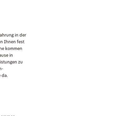
fahrung in der
n Ihnen fest
erne kommen
ause in
eistungen zu
n-
 da.