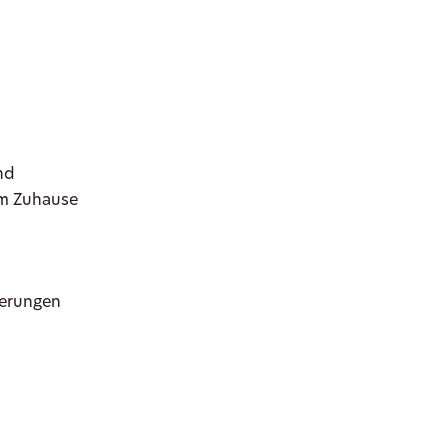
nd
em Zuhause
nerungen