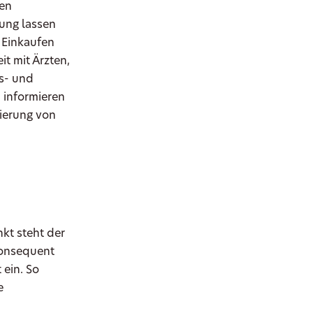
gen
ung lassen
 Einkaufen
t mit Ärzten,
s- und
 informieren
zierung von
kt steht der
konsequent
 ein. So
e