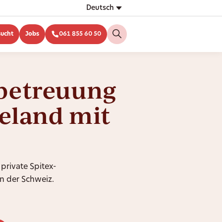
Deutsch
sucht
Jobs
061 855 60 50
betreuung
eeland mit
 private Spitex-
n der Schweiz.