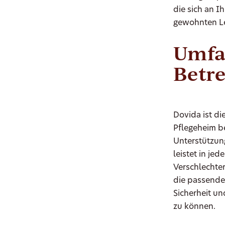
die sich an I
gewohnten Le
Umfa
Betre
Dovida ist di
Pflegeheim b
Unterstützung
leistet in jed
Verschlechte
die passende
Sicherheit u
zu können.