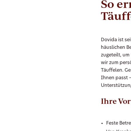
So er
Täuff
Dovida ist se
häuslichen B
zugeteilt, u
wir zum pers
Täuffelen. Ge
Ihnen passt 
Unterstützung
Ihre Vor
Feste Betr