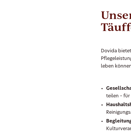
Unser
Täuff
Dovida biete
Pflegeleistun
leben können
Gesellscha
teilen – fü
Haushaltsh
Reinigungs
Begleitung
Kulturvera