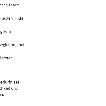
 nach Ihrem
leiden, Hilfe
ig zum
Begleitung bei
letzten
Bedürfnisse
chkeit und
en.