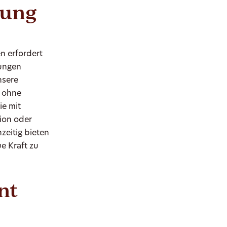
uung
n erfordert
ungen
nsere
n ohne
ie mit
ion oder
zeitig bieten
e Kraft zu
nt