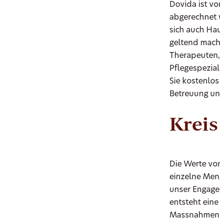
Dovida ist v
abgerechnet 
sich auch Ha
geltend mach
Therapeuten,
Pflegespezia
Sie kostenlo
Betreuung un
Kreis
Die Werte von
einzelne Mens
unser Engagem
entsteht eine
Massnahmen h