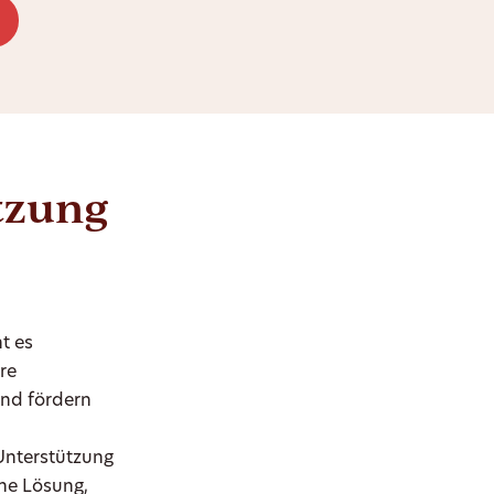
ützung
t es
re
und fördern
Unterstützung
ine Lösung,