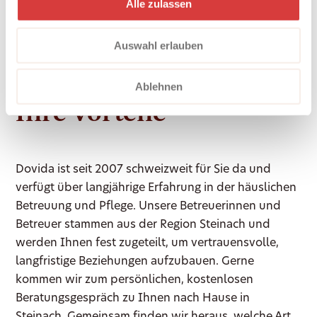
Alle zulassen
respektieren Ihre Persönlichkeit und unterstützen
Sie dabei, Ihren Alltag nach Ihren Vorstellungen zu
Auswahl erlauben
gestalten.
Dovida in Steinach –
Ablehnen
Ihre Vorteile
Dovida ist seit 2007 schweizweit für Sie da und
verfügt über langjährige Erfahrung in der häuslichen
Betreuung und Pflege. Unsere Betreuerinnen und
Betreuer stammen aus der Region Steinach und
werden Ihnen fest zugeteilt, um vertrauensvolle,
langfristige Beziehungen aufzubauen. Gerne
kommen wir zum persönlichen, kostenlosen
Beratungsgespräch zu Ihnen nach Hause in
Steinach. Gemeinsam finden wir heraus, welche Art