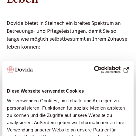
Dovida bietet in Steinach ein breites Spektrum an
Betreuungs- und Pflegeleistungen, damit Sie so
lange wie möglich selbstbestimmt in Ihrem Zuhause
leben können:
Gesellschaft leisten: Gespräche führen, Vorlesen,
gemeinsame Spiele, Erinnerungen teilen – für
soziale Teilhabe und gegen Einsamkeit
Diese Webseite verwendet Cookies
Haushaltshilfe: Unterstützung im Haushalt,
Wir verwenden Cookies, um Inhalte und Anzeigen zu
Wäsche waschen, leichte Reinigungsarbeiten
personalisieren, Funktionen für soziale Medien anbieten
Begleitung ausser Haus: Arztbesuche, Einkäufe,
zu können und die Zugriffe auf unsere Website zu
Spaziergänge, Kulturveranstaltungen – wir sind an
analysieren. Außerdem geben wir Informationen zu Ihrer
Ihrer Seite
Verwendung unserer Website an unsere Partner für