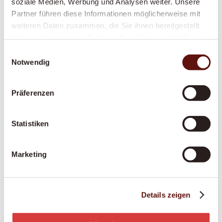
soziale Medien, Werbung und Analysen weiter. Unsere
Einkaufen und Mahlzeiten zubereiten: Frische,
Partner führen diese Informationen möglicherweise mit
gesunde Ernährung ganz nach Ihrem Geschmack
weiteren Daten zusammen, die Sie ihnen bereitgestellt
Grundpflege: Hilfe bei der Körperpflege, beim An-
haben oder die sie im Rahmen Ihrer Nutzung der Dienste
und Auskleiden, Unterstützung bei der Mobilität
gesammelt haben.
Einwilligungsauswahl
Erinnerung an Medikamente: Damit Ihre
Notwendig
Medikamente zuverlässig zum richtigen Zeitpunkt
eingenommen werden
Präferenzen
Betreuung bei Demenz oder Parkinson:
Spezialisierte, einfühlsame Begleitung bei
Statistiken
kognitiven oder motorischen Einschränkungen
Begleitung in palliativen Situationen: Würdevolle
Begleitung in der letzten Lebensphase
Marketing
Alle Leistungen werden individuell auf Ihre
Details zeigen
Situation abgestimmt. Ihre Bedürfnisse und
Erwartungen stehen im Mittelpunkt – wir