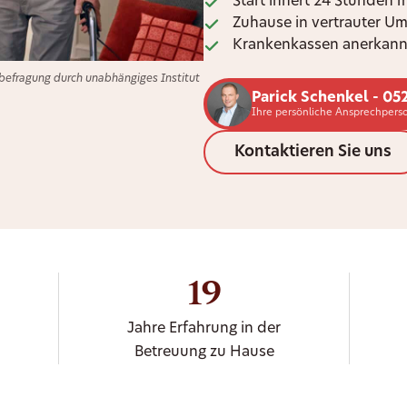
Start innert 24 Stunden 
Zuhause in vertrauter U
Krankenkassen anerkann
efragung durch unabhängiges Institut
Parick Schenkel - 05
Ihre persönliche Ansprechperso
Kontaktieren Sie uns
19
Jahre Erfahrung in der
Betreuung zu Hause