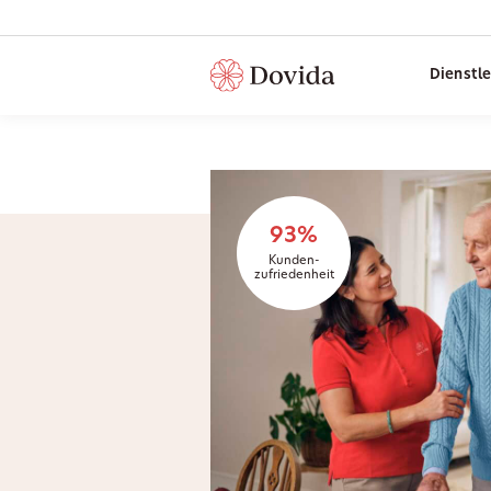
Dienstl
93%
Kunden-
zufriedenheit