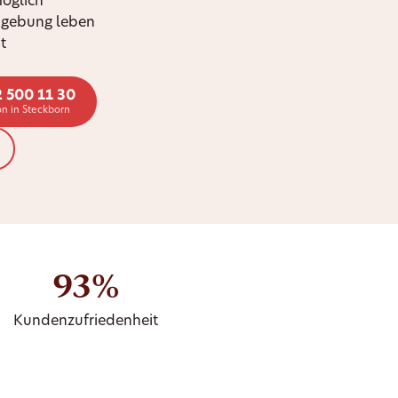
möglich
mgebung leben
t
2 500 11 30
n in Steckborn
93%
Kundenzufriedenheit