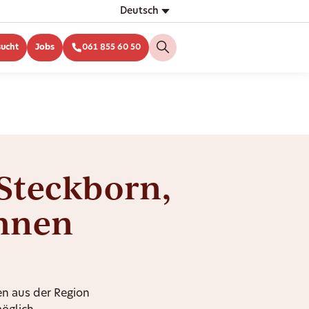
Deutsch
sucht
Jobs
061 855 60 50
 Steckborn,
Ihnen
n aus der Region