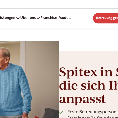
eistungen
Über uns
Franchise-Modell
Betreuung ge
Spitex in
die sich 
anpasst
Feste Betreuungspersone