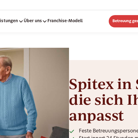
eistungen
Über uns
Franchise-Modell
Betreuung ge
Spitex in
die sich 
anpasst
Feste Betreuungspersone