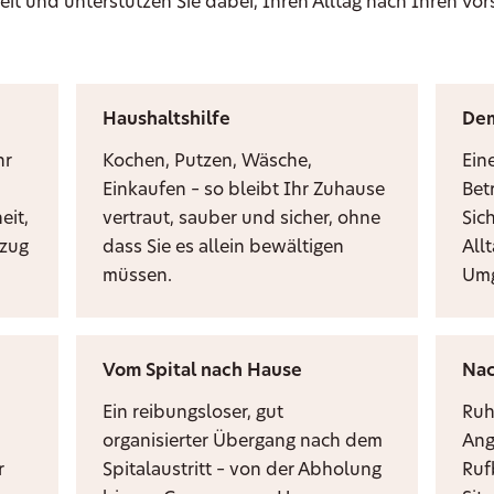
eit und unterstützen Sie dabei, Ihren Alltag nach Ihren Vor
Haushaltshilfe
De
hr
Kochen, Putzen, Wäsche,
Ein
Einkaufen – so bleibt Ihr Zuhause
Bet
eit,
vertraut, sauber und sicher, ohne
Sic
mzug
dass Sie es allein bewältigen
Allt
müssen.
Umg
Vom Spital nach Hause
Nac
Ein reibungsloser, gut
Ruh
organisierter Übergang nach dem
Ang
r
Spitalaustritt – von der Abholung
Ruf