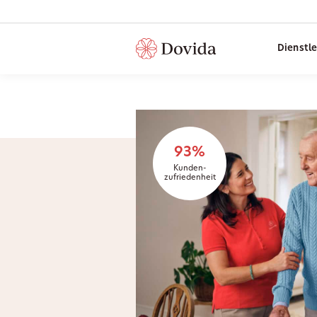
Dienstl
93%
Kunden-
zufriedenheit