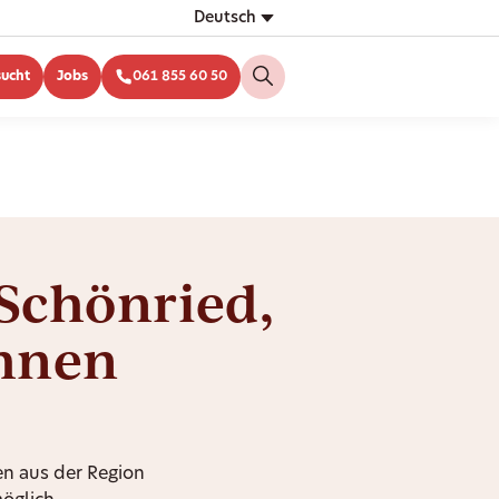
Deutsch
sucht
Jobs
061 855 60 50
 Schönried,
Ihnen
n aus der Region