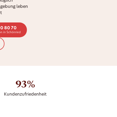
möglich
mgebung leben
t
70 80 70
n in Schönried
93%
Kundenzufriedenheit