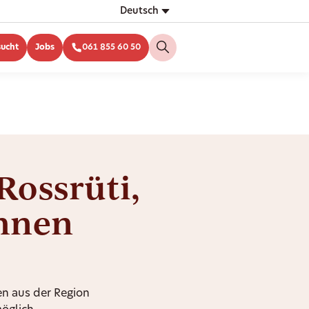
Deutsch
sucht
Jobs
061 855 60 50
 Rossrüti,
Ihnen
n aus der Region