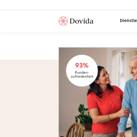
Dienstl
93%
Kunden-
zufriedenheit