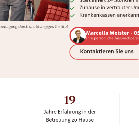
Start innert 24 Stunden 
Zuhause in vertrauter U
Krankenkassen anerkann
efragung durch unabhängiges Institut
Marcella Meister - 0
Ihre persönliche Ansprechperso
Kontaktieren Sie uns
19
Jahre Erfahrung in der
Betreuung zu Hause