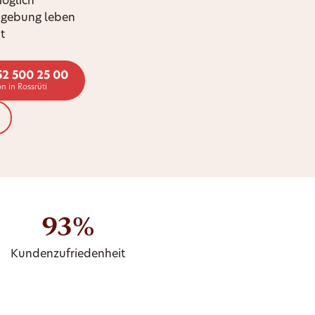
möglich
mgebung leben
t
52 500 25 00
n in Rossrüti
93%
Kundenzufriedenheit