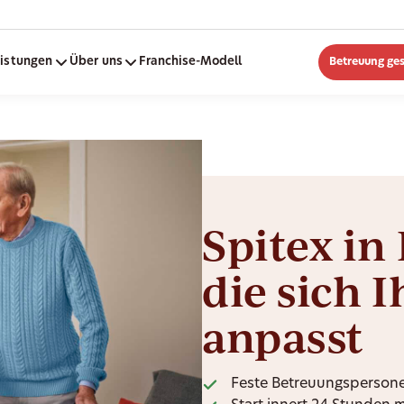
eistungen
Über uns
Franchise-Modell
Betreuung ge
Spitex in
die sich 
anpasst
Feste Betreuungspersone