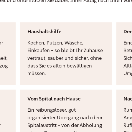
eit und unterstützen Sie dabei, Ihren Alltag nach Ihren Vor
Haushaltshilfe
De
hr
Kochen, Putzen, Wäsche,
Ein
Einkaufen – so bleibt Ihr Zuhause
Bet
eit,
vertraut, sauber und sicher, ohne
Sic
mzug
dass Sie es allein bewältigen
Allt
müssen.
Umg
Vom Spital nach Hause
Nac
Ein reibungsloser, gut
Ruh
organisierter Übergang nach dem
Ang
r
Spitalaustritt – von der Abholung
Ruf