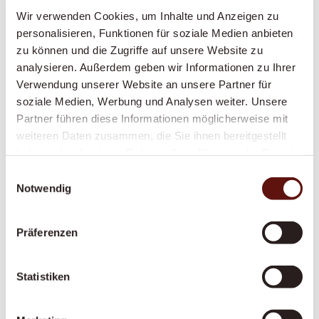
Wir verwenden Cookies, um Inhalte und Anzeigen zu
Eine feste, geduldige Betreuungsperson, die
personalisieren, Funktionen für soziale Medien anbieten
Struktur, Sicherheit und Vertrautheit in den
zu können und die Zugriffe auf unsere Website zu
Alltag bringt – speziell geschult im Umgang
analysieren. Außerdem geben wir Informationen zu Ihrer
mit Demenz.
Verwendung unserer Website an unsere Partner für
soziale Medien, Werbung und Analysen weiter. Unsere
Partner führen diese Informationen möglicherweise mit
weiteren Daten zusammen, die Sie ihnen bereitgestellt
Alltagsbegleitung
haben oder die sie im Rahmen Ihrer Nutzung der Dienste
Gesellschaft, Struktur und ein vertrautes
gesammelt haben.
Einwilligungsauswahl
Gesicht im Alltag – gegen Einsamkeit und für
Notwendig
mehr Lebensqualität zu Hause.
Präferenzen
Vom Spital nach Hause
Statistiken
Ein reibungsloser, gut organisierter Übergang
nach dem Spitalaustritt – von der Abholung