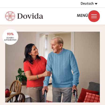
Deutsch
MENÜ
93%
Kunden-
zufriedenheit