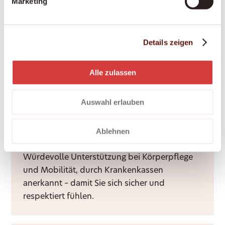
Marketing
bis zur Genesung zu Hause.
Details zeigen
Nachtdienste
Ruhige Nächte für Sie und Ihre Angehörigen –
Alle zulassen
durch Rufbereitschaft oder aktive Sitzwache,
ganz nach Bedarf.
Auswahl erlauben
Ablehnen
Grundpflege
Würdevolle Unterstützung bei Körperpflege
und Mobilität, durch Krankenkassen
anerkannt – damit Sie sich sicher und
respektiert fühlen.