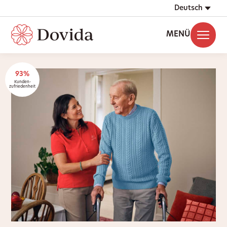
Deutsch
MENÜ
93%
Kunden-
zufriedenheit