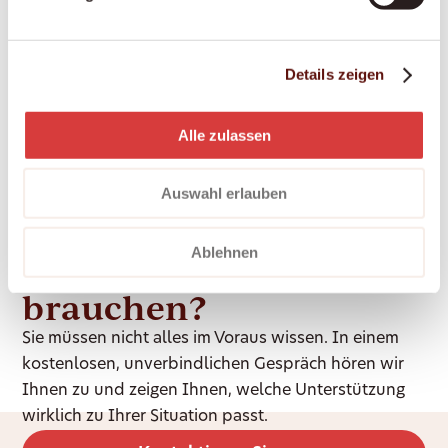
Ein würdevoller letzter Lebensabschnitt im
vertrauten Zuhause – einfühlsam begleitet, in
Details zeigen
enger Zusammenarbeit mit Palliative-Care-
Teams.
Alle zulassen
Auswahl erlauben
Ablehnen
Unsicher, was Sie
brauchen?
Sie müssen nicht alles im Voraus wissen. In einem
kostenlosen, unverbindlichen Gespräch hören wir
Ihnen zu und zeigen Ihnen, welche Unterstützung
wirklich zu Ihrer Situation passt.