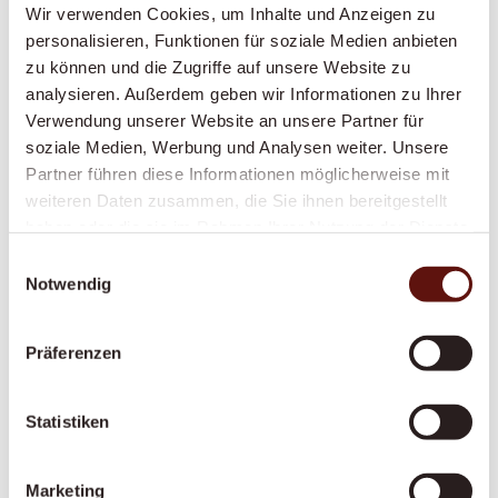
Wir verwenden Cookies, um Inhalte und Anzeigen zu
Grundpflege
personalisieren, Funktionen für soziale Medien anbieten
zu können und die Zugriffe auf unsere Website zu
Würdevolle Unterstützung bei Körperpflege
analysieren. Außerdem geben wir Informationen zu Ihrer
und Mobilität, durch Krankenkassen
Verwendung unserer Website an unsere Partner für
anerkannt – damit Sie sich sicher und
soziale Medien, Werbung und Analysen weiter. Unsere
respektiert fühlen.
Partner führen diese Informationen möglicherweise mit
weiteren Daten zusammen, die Sie ihnen bereitgestellt
haben oder die sie im Rahmen Ihrer Nutzung der Dienste
gesammelt haben.
Anstellung pflegende Angehörige
Einwilligungsauswahl
Notwendig
Sie pflegen einen Angehörigen? Wir sichern Sie
finanziell und fachlich ab – mit fairer
Präferenzen
Anstellung, Ausbildung und Unterstützung an
365 Tagen.
Statistiken
Palliative Situationen
Marketing