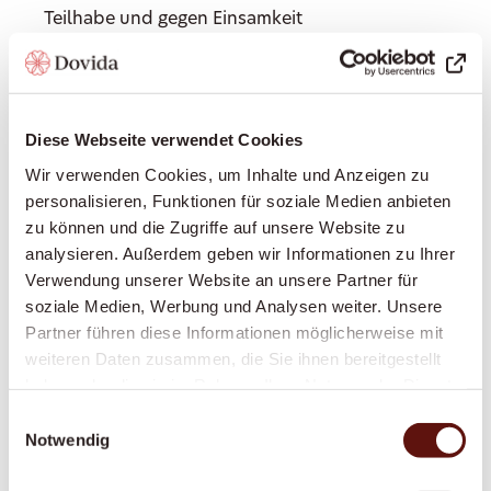
Teilhabe und gegen Einsamkeit
Haushaltshilfe: Unterstützung im Haushalt,
Wäsche waschen, leichte Reinigungsarbeiten
Begleitung ausser Haus: Arztbesuche, Einkäufe,
Diese Webseite verwendet Cookies
Spaziergänge, Kulturveranstaltungen – immer an
Ihrer Seite
Wir verwenden Cookies, um Inhalte und Anzeigen zu
personalisieren, Funktionen für soziale Medien anbieten
Einkaufen und Mahlzeiten zubereiten: Frische,
zu können und die Zugriffe auf unsere Website zu
gesunde Ernährung nach Ihrem Geschmack
analysieren. Außerdem geben wir Informationen zu Ihrer
Grundpflege: Unterstützung bei der Körperpflege,
Verwendung unserer Website an unsere Partner für
beim An- und Auskleiden, Hilfe bei der Mobilität
soziale Medien, Werbung und Analysen weiter. Unsere
Erinnerung an Medikamente: Damit Sie Ihre
Partner führen diese Informationen möglicherweise mit
Medikamente zuverlässig zum richtigen Zeitpunkt
weiteren Daten zusammen, die Sie ihnen bereitgestellt
einnehmen
haben oder die sie im Rahmen Ihrer Nutzung der Dienste
gesammelt haben.
Betreuung bei Demenz oder Parkinson:
Einwilligungsauswahl
Notwendig
Spezialisierte, einfühlsame Begleitung bei
kognitiven oder motorischen Einschränkungen