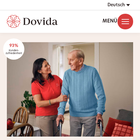
Deutsch
MENÜ
93%
Kunden-
zufriedenheit