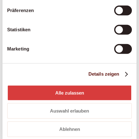
finanziell und fachlich ab – mit fairer
Präferenzen
Anstellung, Ausbildung und Unterstützung an
365 Tagen.
Statistiken
Marketing
Palliative Situationen
Ein würdevoller letzter Lebensabschnitt im
vertrauten Zuhause – einfühlsam begleitet, in
Details zeigen
enger Zusammenarbeit mit Palliative-Care-
Teams.
Alle zulassen
Auswahl erlauben
Ablehnen
Unsicher, was Sie