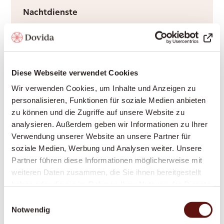
Nachtdienste
Ruhige Nächte für Sie und Ihre Angehörigen –
durch Rufbereitschaft oder aktive Sitzwache,
ganz nach Bedarf.
Diese Webseite verwendet Cookies
Wir verwenden Cookies, um Inhalte und Anzeigen zu
personalisieren, Funktionen für soziale Medien anbieten
Grundpflege
zu können und die Zugriffe auf unsere Website zu
Würdevolle Unterstützung bei Körperpflege
analysieren. Außerdem geben wir Informationen zu Ihrer
und Mobilität, durch Krankenkassen
Verwendung unserer Website an unsere Partner für
anerkannt – damit Sie sich sicher und
soziale Medien, Werbung und Analysen weiter. Unsere
respektiert fühlen.
Partner führen diese Informationen möglicherweise mit
weiteren Daten zusammen, die Sie ihnen bereitgestellt
haben oder die sie im Rahmen Ihrer Nutzung der Dienste
gesammelt haben.
Einwilligungsauswahl
Anstellung pflegende Angehörige
Notwendig
Sie pflegen einen Angehörigen? Wir sichern Sie