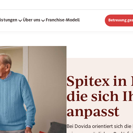
eistungen
Über uns
Franchise-Modell
Betreuung ge
Spitex in
die sich 
anpasst
Bei Dovida orientiert sich d