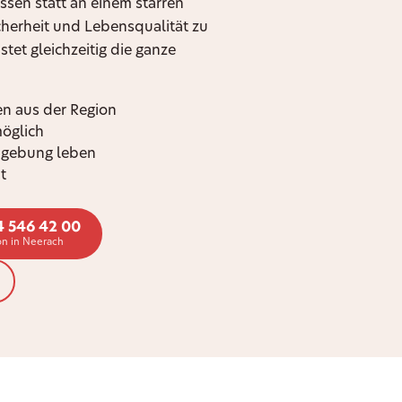
ssen statt an einem starren
icherheit und Lebensqualität zu
tet gleichzeitig die ganze
n aus der Region
möglich
mgebung leben
t
4 546 42 00
on in Neerach