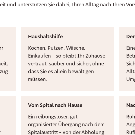
eit und unterstützen Sie dabei, Ihren Alltag nach Ihren Vor
Haushaltshilfe
De
hr
Kochen, Putzen, Wäsche,
Ein
Einkaufen – so bleibt Ihr Zuhause
Bet
eit,
vertraut, sauber und sicher, ohne
Sic
mzug
dass Sie es allein bewältigen
Allt
müssen.
Umg
Vom Spital nach Hause
Nac
Ein reibungsloser, gut
Ruh
organisierter Übergang nach dem
Ang
r
Spitalaustritt – von der Abholung
Ruf