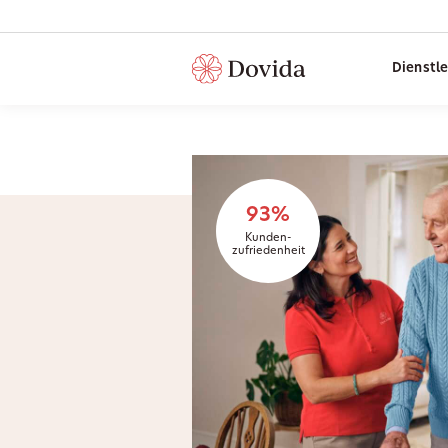
Dienstl
93%
Kunden-
zufriedenheit