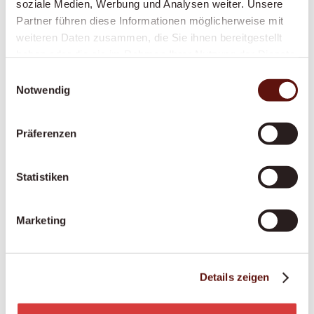
soziale Medien, Werbung und Analysen weiter. Unsere
anerkannt – damit Sie sich sicher und
Partner führen diese Informationen möglicherweise mit
respektiert fühlen.
weiteren Daten zusammen, die Sie ihnen bereitgestellt
haben oder die sie im Rahmen Ihrer Nutzung der Dienste
gesammelt haben.
Einwilligungsauswahl
Notwendig
Anstellung pflegende Angehörige
Sie pflegen einen Angehörigen? Wir sichern Sie
Präferenzen
finanziell und fachlich ab – mit fairer
Anstellung, Ausbildung und Unterstützung an
365 Tagen.
Statistiken
Marketing
Palliative Situationen
Ein würdevoller letzter Lebensabschnitt im
Details zeigen
vertrauten Zuhause – einfühlsam begleitet, in
enger Zusammenarbeit mit Palliative-Care-