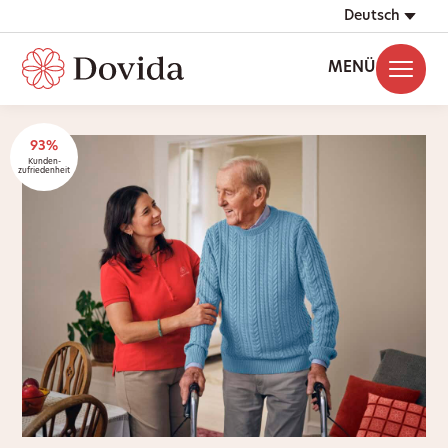
Deutsch
MENÜ
93%
Kunden-
zufriedenheit