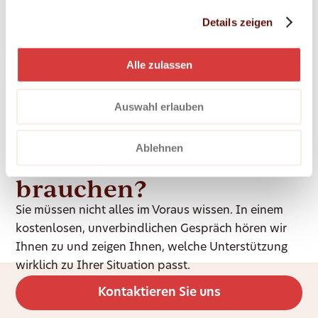
vertrauten Zuhause – einfühlsam begleitet, in
Details zeigen
enger Zusammenarbeit mit Palliative-Care-
Teams.
Alle zulassen
Auswahl erlauben
Ablehnen
Unsicher, was Sie
brauchen?
Sie müssen nicht alles im Voraus wissen. In einem
kostenlosen, unverbindlichen Gespräch hören wir
Ihnen zu und zeigen Ihnen, welche Unterstützung
wirklich zu Ihrer Situation passt.
Kontaktieren Sie uns