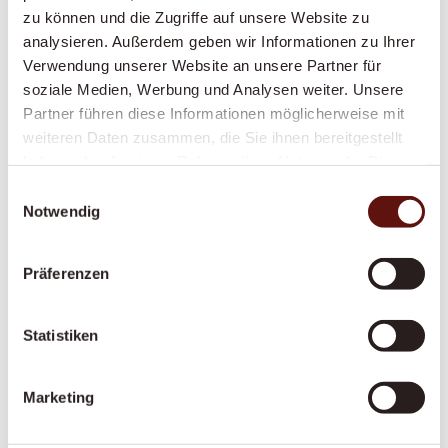
zu können und die Zugriffe auf unsere Website zu
Würdevolle Unterstützung bei Körperpflege
analysieren. Außerdem geben wir Informationen zu Ihrer
und Mobilität, durch Krankenkassen
Verwendung unserer Website an unsere Partner für
anerkannt – damit Sie sich sicher und
soziale Medien, Werbung und Analysen weiter. Unsere
respektiert fühlen.
Partner führen diese Informationen möglicherweise mit
weiteren Daten zusammen, die Sie ihnen bereitgestellt
haben oder die sie im Rahmen Ihrer Nutzung der Dienste
gesammelt haben.
Einwilligungsauswahl
Anstellung pflegende Angehörige
Notwendig
Sie pflegen einen Angehörigen? Wir sichern Sie
finanziell und fachlich ab – mit fairer
Präferenzen
Anstellung, Ausbildung und Unterstützung an
365 Tagen.
Statistiken
Palliative Situationen
Marketing
Ein würdevoller letzter Lebensabschnitt im