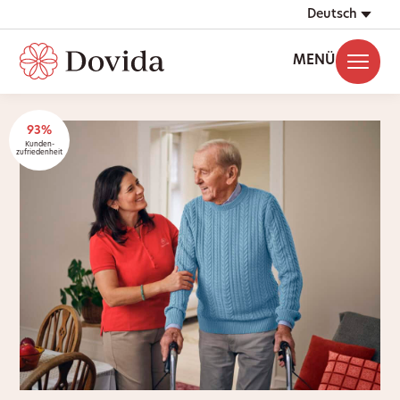
Deutsch
MENÜ
93%
Kunden-
zufriedenheit