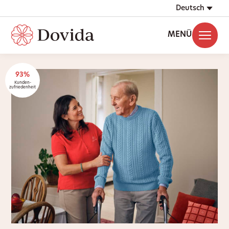
Deutsch
MENÜ
93%
Kunden-
zufriedenheit