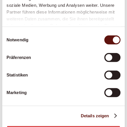
soziale Medien, Werbung und Analysen weiter. Unsere
anerkannt – damit Sie sich sicher und
Partner führen diese Informationen möglicherweise mit
respektiert fühlen.
weiteren Daten zusammen, die Sie ihnen bereitgestellt
haben oder die sie im Rahmen Ihrer Nutzung der Dienste
gesammelt haben.
Einwilligungsauswahl
Anstellung pflegende Angehörige
Notwendig
Sie pflegen einen Angehörigen? Wir sichern Sie
finanziell und fachlich ab – mit fairer
Präferenzen
Anstellung, Ausbildung und Unterstützung an
365 Tagen.
Statistiken
Marketing
Palliative Situationen
Ein würdevoller letzter Lebensabschnitt im
vertrauten Zuhause – einfühlsam begleitet, in
Details zeigen
enger Zusammenarbeit mit Palliative-Care-