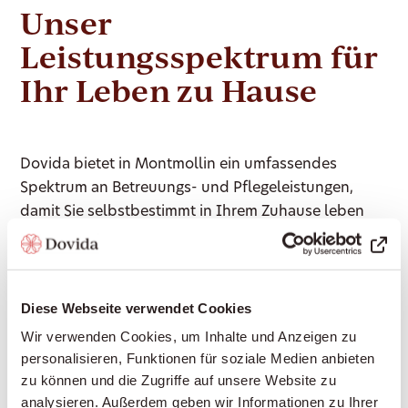
Unser
Leistungsspektrum für
Ihr Leben zu Hause
Dovida bietet in Montmollin ein umfassendes
Spektrum an Betreuungs- und Pflegeleistungen,
damit Sie selbstbestimmt in Ihrem Zuhause leben
können:
Gesellschaft leisten: Gemeinsame Gespräche,
Diese Webseite verwendet Cookies
Vorlesen, Spiele, Erinnerungen teilen – für soziale
Wir verwenden Cookies, um Inhalte und Anzeigen zu
Teilhabe und gegen Einsamkeit
personalisieren, Funktionen für soziale Medien anbieten
zu können und die Zugriffe auf unsere Website zu
Haushaltshilfe: Unterstützung im Haushalt,
analysieren. Außerdem geben wir Informationen zu Ihrer
Wäsche waschen, leichte Reinigungsarbeiten