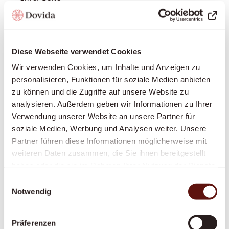
Einkaufen und Mahlzeiten zubereiten:
Frische,
gesunde Ernährung nach Ihrem Geschmack
Grundpflege:
Unterstützung bei der
Diese Webseite verwendet Cookies
Körperpflege, beim An- und Auskleiden, Hilfe bei
Wir verwenden Cookies, um Inhalte und Anzeigen zu
der Mobilität
personalisieren, Funktionen für soziale Medien anbieten
Erinnerung an Medikamente:
Damit Sie Ihre
zu können und die Zugriffe auf unsere Website zu
Medikamente zuverlässig zum richtigen Zeitpunkt
analysieren. Außerdem geben wir Informationen zu Ihrer
einnehmen
Verwendung unserer Website an unsere Partner für
Betreuung bei Demenz oder Parkinson:
soziale Medien, Werbung und Analysen weiter. Unsere
Spezialisierte, einfühlsame Begleitung bei
Partner führen diese Informationen möglicherweise mit
weiteren Daten zusammen, die Sie ihnen bereitgestellt
kognitiven oder motorischen Einschränkungen
haben oder die sie im Rahmen Ihrer Nutzung der Dienste
Begleitung in palliativen Situationen:
gesammelt haben.
Einwilligungsauswahl
Würdevolle Begleitung in der letzten
Notwendig
Lebensphase
Präferenzen