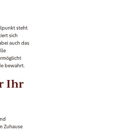
elpunkt steht
ert sich
abei auch das
lle
ermöglicht
de bewahrt.
r Ihr
und
em Zuhause