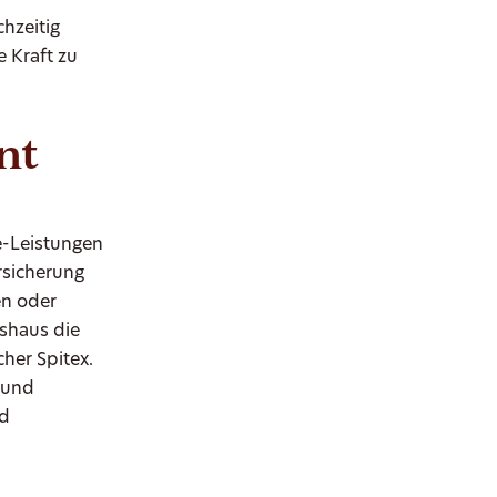
hzeitig
 Kraft zu
nt
e-Leistungen
rsicherung
en oder
ishaus die
her Spitex.
 und
nd