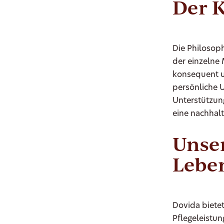
Der K
Die Philosoph
der einzelne 
konsequent u
persönliche 
Unterstützun
eine nachhalt
Unser
Lebe
Dovida biete
Pflegeleistun