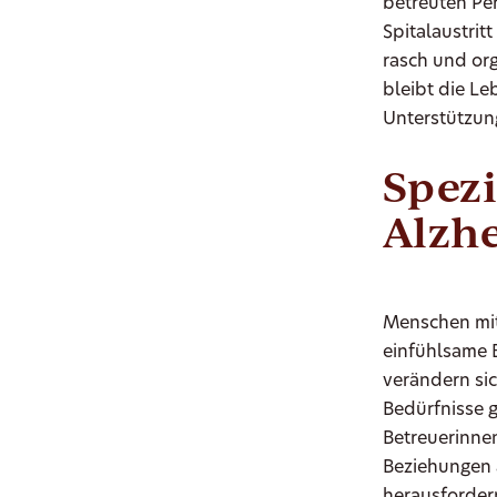
betreuten Per
Spitalaustrit
rasch und or
bleibt die Le
Unterstützun
Spezi
Alzh
Menschen mit
einfühlsame 
verändern sic
Bedürfnisse g
Betreuerinnen
Beziehungen 