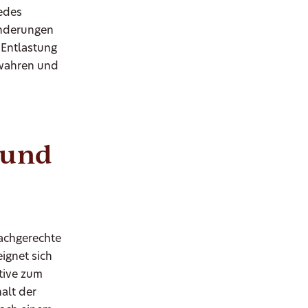
jedes
änderungen
 Entlastung
ewahren und
rund
achgerechte
ignet sich
tive zum
alt der