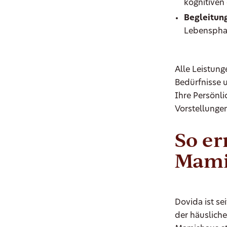
kognitiven
Begleitung
Lebenspha
Alle Leistung
Bedürfnisse 
Ihre Persönli
Vorstellungen
So er
Mami
Dovida ist se
der häuslich