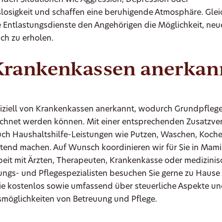
nden Situationen wie Aggression, Depression oder
losigkeit und schaffen eine beruhigende Atmosphäre. Gleic
 Entlastungsdienste den Angehörigen die Möglichkeit, neue
ch zu erholen.
Krankenkassen anerkan
ffiziell von Krankenkassen anerkannt, wodurch Grundpfleg
echnet werden können. Mit einer entsprechenden Zusatzve
auch Haushaltshilfe-Leistungen wie Putzen, Waschen, Koch
ltend machen. Auf Wunsch koordinieren wir für Sie in Mam
it mit Ärzten, Therapeuten, Krankenkasse oder medizinisc
ungs- und Pflegespezialisten besuchen Sie gerne zu Hause
Sie kostenlos sowie umfassend über steuerliche Aspekte u
smöglichkeiten von Betreuung und Pflege.