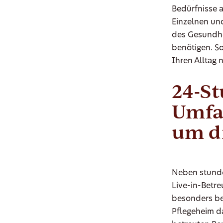
Bedürfnisse a
Einzelnen und
des Gesundhe
benötigen. S
Ihren Alltag 
24-S
Umfa
um d
Neben stunde
Live-in-Betr
besonders bei
Pflegeheim da