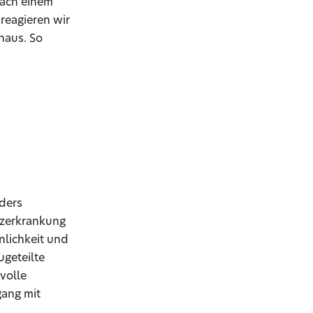
nach einem
reagieren wir
haus. So
ders
nzerkrankung
nlichkeit und
ugeteilte
volle
gang mit