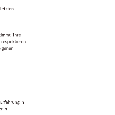
letzten
timmt. Ihre
 respektieren
eigenen
 Erfahrung in
r in