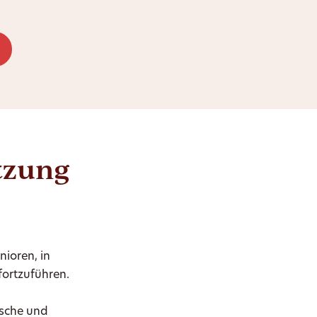
ützung
nioren, in
fortzuführen.
nsche und