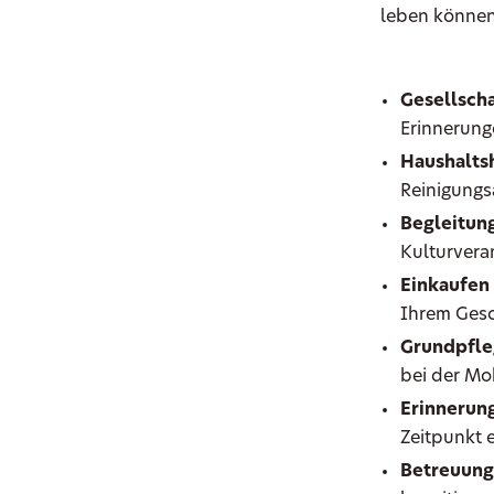
leben können
Gesellscha
Erinnerunge
Haushaltsh
Reinigungs
Begleitung
Kulturveran
Einkaufen
Ihrem Ges
Grundpfle
bei der Mob
Erinnerun
Zeitpunkt
Betreuung