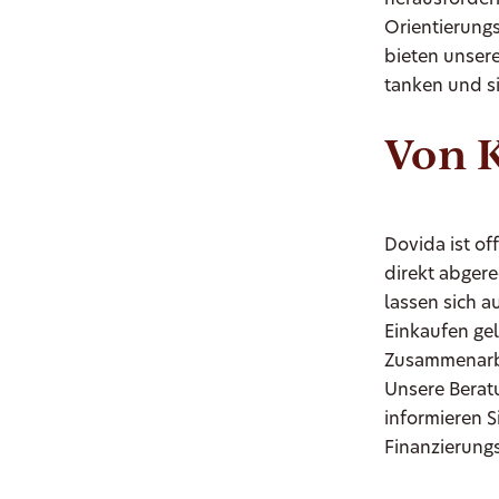
herausforder
Orientierungs
bieten unsere
tanken und si
Von 
Dovida ist o
direkt abger
lassen sich 
Einkaufen ge
Zusammenarbe
Unsere Berat
informieren 
Finanzierung