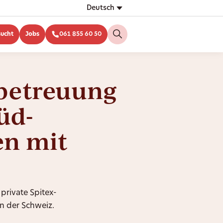
Deutsch
sucht
Jobs
061 855 60 50
betreuung
üd-
n mit
 private Spitex-
n der Schweiz.