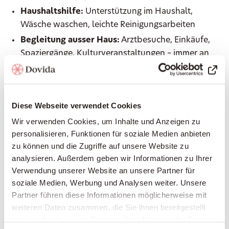
Haushaltshilfe:
Unterstützung im Haushalt,
Wäsche waschen, leichte Reinigungsarbeiten
Begleitung ausser Haus:
Arztbesuche, Einkäufe,
Spaziergänge, Kulturveranstaltungen – immer an
Ihrer Seite
Einkaufen und Mahlzeiten zubereiten:
Frische,
gesunde Ernährung nach Ihrem Geschmack
Diese Webseite verwendet Cookies
Grundpflege:
Unterstützung bei der
Wir verwenden Cookies, um Inhalte und Anzeigen zu
Körperpflege, beim An- und Auskleiden, Hilfe bei
personalisieren, Funktionen für soziale Medien anbieten
der Mobilität
zu können und die Zugriffe auf unsere Website zu
Erinnerung an Medikamente:
Damit Sie Ihre
analysieren. Außerdem geben wir Informationen zu Ihrer
Medikamente zuverlässig zum richtigen Zeitpunkt
Verwendung unserer Website an unsere Partner für
einnehmen
soziale Medien, Werbung und Analysen weiter. Unsere
Partner führen diese Informationen möglicherweise mit
Betreuung bei Demenz oder Parkinson:
weiteren Daten zusammen, die Sie ihnen bereitgestellt
Spezialisierte, einfühlsame Begleitung bei
haben oder die sie im Rahmen Ihrer Nutzung der Dienste
kognitiven oder motorischen Einschränkungen