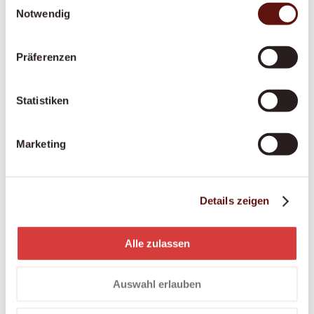
Notwendig
Sie pflegen einen Angehörigen? Wir sichern Sie
finanziell und fachlich ab – mit fairer
Anstellung, Ausbildung und Unterstützung an
Präferenzen
365 Tagen.
Statistiken
Palliative Situationen
Marketing
Ein würdevoller letzter Lebensabschnitt im
vertrauten Zuhause – einfühlsam begleitet, in
enger Zusammenarbeit mit Palliative-Care-
Details zeigen
Teams.
Alle zulassen
Auswahl erlauben