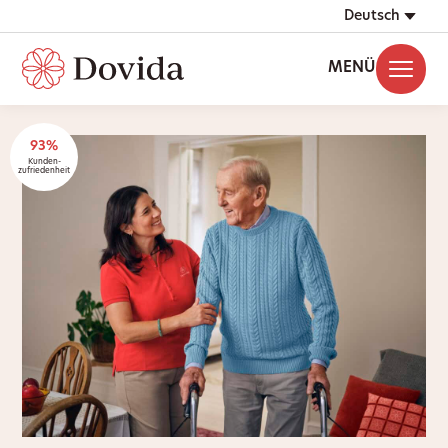
Deutsch
MENÜ
93%
Kunden-
zufriedenheit