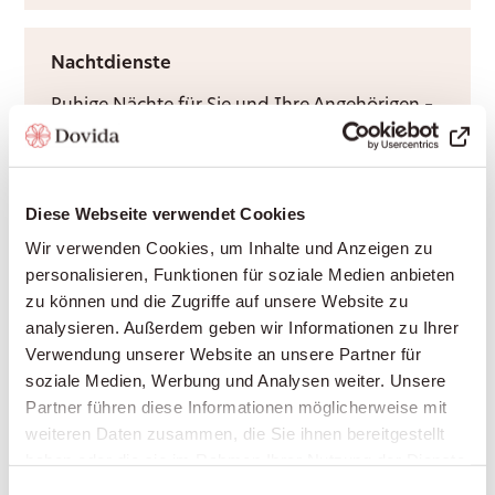
Nachtdienste
Ruhige Nächte für Sie und Ihre Angehörigen –
durch Rufbereitschaft oder aktive Sitzwache,
ganz nach Bedarf.
Diese Webseite verwendet Cookies
Wir verwenden Cookies, um Inhalte und Anzeigen zu
Grundpflege
personalisieren, Funktionen für soziale Medien anbieten
zu können und die Zugriffe auf unsere Website zu
Würdevolle Unterstützung bei Körperpflege
analysieren. Außerdem geben wir Informationen zu Ihrer
und Mobilität, durch Krankenkassen
Verwendung unserer Website an unsere Partner für
anerkannt – damit Sie sich sicher und
soziale Medien, Werbung und Analysen weiter. Unsere
respektiert fühlen.
Partner führen diese Informationen möglicherweise mit
weiteren Daten zusammen, die Sie ihnen bereitgestellt
haben oder die sie im Rahmen Ihrer Nutzung der Dienste
Anstellung pflegende Angehörige
gesammelt haben.
Einwilligungsauswahl