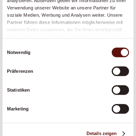
analysieren. Außerdem geben wir Informationen zu Ihrer
und Mobilität, durch Krankenkassen
Verwendung unserer Website an unsere Partner für
anerkannt – damit Sie sich sicher und
soziale Medien, Werbung und Analysen weiter. Unsere
respektiert fühlen.
Partner führen diese Informationen möglicherweise mit
weiteren Daten zusammen, die Sie ihnen bereitgestellt
haben oder die sie im Rahmen Ihrer Nutzung der Dienste
Anstellung pflegende Angehörige
gesammelt haben.
Einwilligungsauswahl
Notwendig
Sie pflegen einen Angehörigen? Wir sichern Sie
finanziell und fachlich ab – mit fairer
Anstellung, Ausbildung und Unterstützung an
Präferenzen
365 Tagen.
Statistiken
Palliative Situationen
Marketing
Ein würdevoller letzter Lebensabschnitt im
vertrauten Zuhause – einfühlsam begleitet, in
enger Zusammenarbeit mit Palliative-Care-
Details zeigen