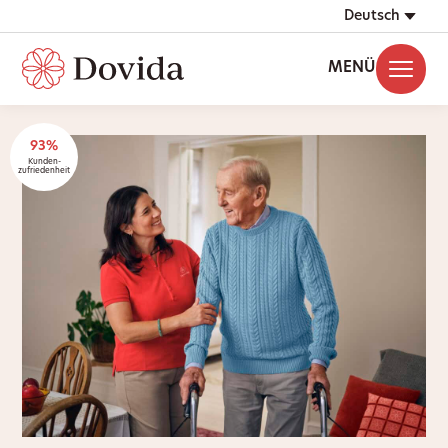
Deutsch
MENÜ
93%
Kunden-
zufriedenheit