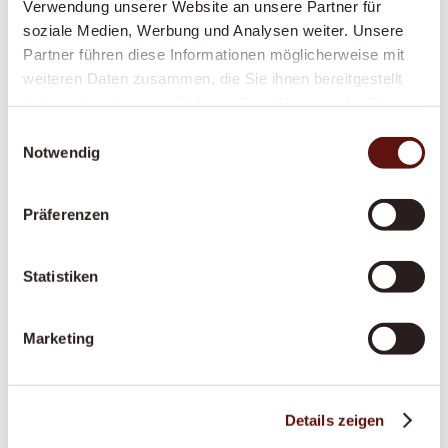
anerkannt – damit Sie sich sicher und
Verwendung unserer Website an unsere Partner für
respektiert fühlen.
soziale Medien, Werbung und Analysen weiter. Unsere
Partner führen diese Informationen möglicherweise mit
weiteren Daten zusammen, die Sie ihnen bereitgestellt
haben oder die sie im Rahmen Ihrer Nutzung der Dienste
Anstellung pflegende Angehörige
gesammelt haben.
Einwilligungsauswahl
Notwendig
Sie pflegen einen Angehörigen? Wir sichern Sie
finanziell und fachlich ab – mit fairer
Anstellung, Ausbildung und Unterstützung an
Präferenzen
365 Tagen.
Statistiken
Palliative Situationen
Marketing
Ein würdevoller letzter Lebensabschnitt im
vertrauten Zuhause – einfühlsam begleitet, in
enger Zusammenarbeit mit Palliative-Care-
Details zeigen
Teams.