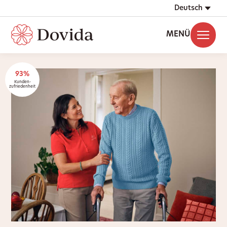
Deutsch
MENÜ
93%
Kunden-
zufriedenheit