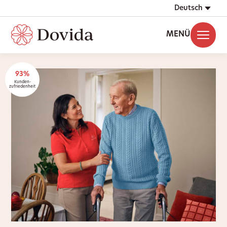
Deutsch
MENÜ
93%
Kunden-
zufriedenheit