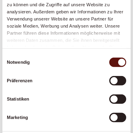
Struktur, Sicherheit und Vertrautheit in den
zu können und die Zugriffe auf unsere Website zu
Alltag bringt – speziell geschult im Umgang
analysieren. Außerdem geben wir Informationen zu Ihrer
mit Demenz.
Verwendung unserer Website an unsere Partner für
soziale Medien, Werbung und Analysen weiter. Unsere
Partner führen diese Informationen möglicherweise mit
weiteren Daten zusammen, die Sie ihnen bereitgestellt
Alltagsbegleitung
haben oder die sie im Rahmen Ihrer Nutzung der Dienste
Gesellschaft, Struktur und ein vertrautes
gesammelt haben.
Einwilligungsauswahl
Gesicht im Alltag – gegen Einsamkeit und für
Notwendig
mehr Lebensqualität zu Hause.
Präferenzen
Vom Spital nach Hause
Statistiken
Ein reibungsloser, gut organisierter Übergang
nach dem Spitalaustritt – von der Abholung
Marketing
bis zur Genesung zu Hause.