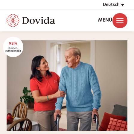
Deutsch
MENÜ
93%
Kunden-
zufriedenheit