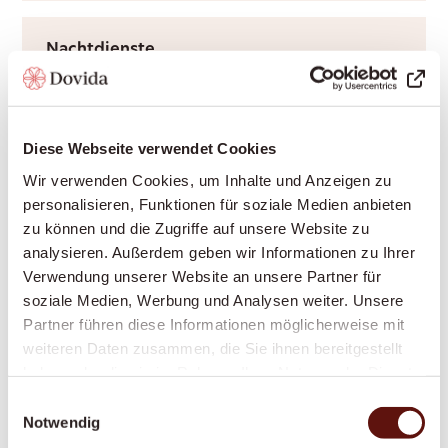
Nachtdienste
Ruhige Nächte für Sie und Ihre Angehörigen –
durch Rufbereitschaft oder aktive Sitzwache,
ganz nach Bedarf.
Diese Webseite verwendet Cookies
Wir verwenden Cookies, um Inhalte und Anzeigen zu
personalisieren, Funktionen für soziale Medien anbieten
Grundpflege
zu können und die Zugriffe auf unsere Website zu
analysieren. Außerdem geben wir Informationen zu Ihrer
Würdevolle Unterstützung bei Körperpflege
Verwendung unserer Website an unsere Partner für
und Mobilität, durch Krankenkassen
soziale Medien, Werbung und Analysen weiter. Unsere
anerkannt – damit Sie sich sicher und
Partner führen diese Informationen möglicherweise mit
respektiert fühlen.
weiteren Daten zusammen, die Sie ihnen bereitgestellt
haben oder die sie im Rahmen Ihrer Nutzung der Dienste
gesammelt haben.
Einwilligungsauswahl
Notwendig
Anstellung pflegende Angehörige