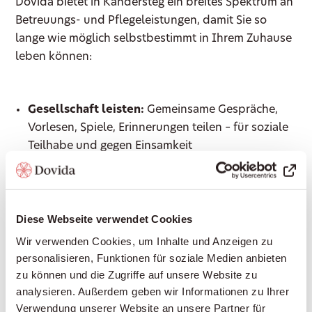
Dovida bietet in Kandersteg ein breites Spektrum an
Betreuungs- und Pflegeleistungen, damit Sie so
lange wie möglich selbstbestimmt in Ihrem Zuhause
leben können:
Gesellschaft leisten:
Gemeinsame Gespräche,
Vorlesen, Spiele, Erinnerungen teilen – für soziale
Teilhabe und gegen Einsamkeit
Haushaltshilfe:
Unterstützung im Haushalt,
Wäsche waschen, leichte Reinigungsarbeiten
Begleitung ausser Haus:
Arztbesuche, Einkäufe,
Diese Webseite verwendet Cookies
Spaziergänge, Kulturveranstaltungen – immer an
Wir verwenden Cookies, um Inhalte und Anzeigen zu
Ihrer Seite
personalisieren, Funktionen für soziale Medien anbieten
Einkaufen und Mahlzeiten zubereiten:
Frische,
zu können und die Zugriffe auf unsere Website zu
gesunde Ernährung nach Ihrem Geschmack
analysieren. Außerdem geben wir Informationen zu Ihrer
Grundpflege:
Unterstützung bei der
Verwendung unserer Website an unsere Partner für